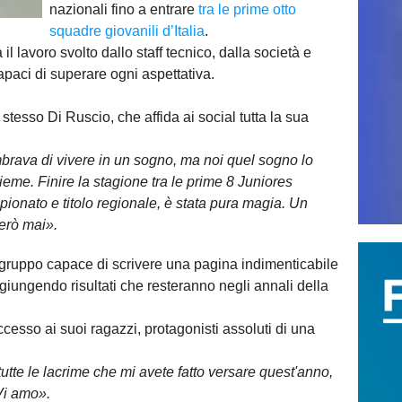
nazionali fino a entrare
tra le prime otto
squadre giovanili d’Italia
.
il lavoro svolto dallo staff tecnico, dalla società e
apaci di superare ogni aspettativa.
o stesso Di Ruscio, che affida ai social tutta la sua
mbrava di vivere in un sogno, ma noi quel sogno lo
ieme. Finire la stagione tra le prime 8 Juniores
ampionato e titolo regionale, è stata pura magia. Un
erò mai».
 gruppo capace di scrivere una pagina indimenticabile
giungendo risultati che resteranno negli annali della
uccesso ai suoi ragazzi, protagonisti assoluti di una
 tutte le lacrime che mi avete fatto versare quest'anno,
Vi amo».