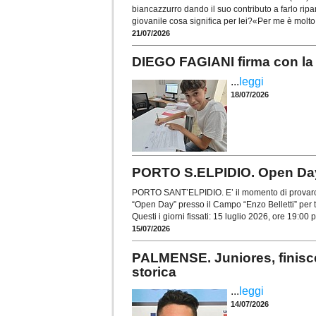
biancazzurro dando il suo contributo a farlo ripa
giovanile cosa significa per lei?«Per me è molto 
21/07/2026
DIEGO FAGIANI firma con la 
...
leggi
18/07/2026
PORTO S.ELPIDIO. Open Day pe
PORTO SANT’ELPIDIO. E’ il momento di provarci! 
“Open Day” presso il Campo “Enzo Belletti” per tut
Questi i giorni fissati: 15 luglio 2026, ore 19:00 p
15/07/2026
PALMENSE. Juniores, finisce
storica
...
leggi
14/07/2026