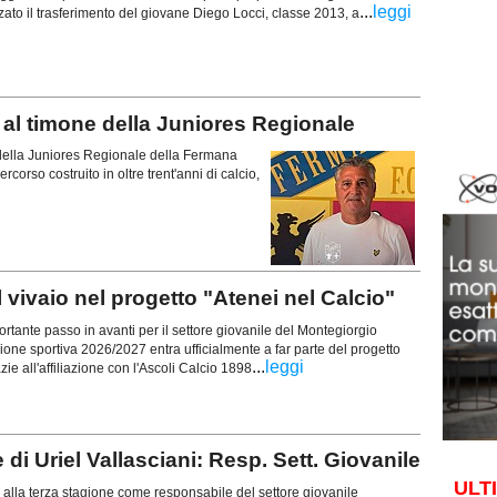
...
leggi
lizzato il trasferimento del giovane Diego Locci, classe 2013, a
l timone della Juniores Regionale
della Juniores Regionale della Fermana
orso costruito in oltre trent'anni di calcio,
ivaio nel progetto "Atenei nel Calcio"
nte passo in avanti per il settore giovanile del Montegiorgio
gione sportiva 2026/2027 entra ufficialmente a far parte del progetto
...
leggi
zie all'affiliazione con l'Ascoli Calcio 1898
i Uriel Vallasciani: Resp. Sett. Giovanile
ULT
alla terza stagione come responsabile del settore giovanile