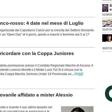
S
s
01/08/2
o-rosso: 4 date nel mese di Luglio
31/07/2
anizzata dal Capodarco Calcio per la crescita del Settore Giovanile.
r un “Open Day” di 4 giorni, aperto a maschi e femmine dai 5 ai 17
30/07/2
icordare con la Coppa Juniores
o della premiazione presso il Comitato Regionale Marche di Ancona. A
residente Lorenzo Moretti e il Mister Luca Tizi Si è chiusa con la
...
leggi
ella Coppa Marche Juniores Under 19 Provinciale un
vanile affidato a mister Alessio
o e inserito il suo ultimo tassello nel
 di concretizzare le aspirazioni e le