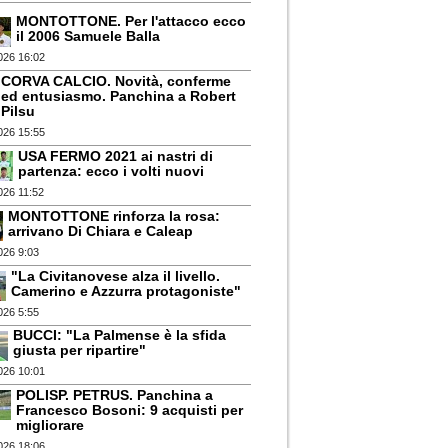
MONTOTTONE. Per l'attacco ecco
il 2006 Samuele Balla
026 16:02
CORVA CALCIO. Novità, conferme
ed entusiasmo. Panchina a Robert
Pilsu
026 15:55
USA FERMO 2021 ai nastri di
partenza: ecco i volti nuovi
026 11:52
MONTOTTONE rinforza la rosa:
arrivano Di Chiara e Caleap
026 9:03
"La Civitanovese alza il livello.
Camerino e Azzurra protagoniste"
026 5:55
BUCCI: "La Palmense è la sfida
giusta per ripartire"
026 10:01
POLISP. PETRUS. Panchina a
Francesco Bosoni: 9 acquisti per
migliorare
026 18:06