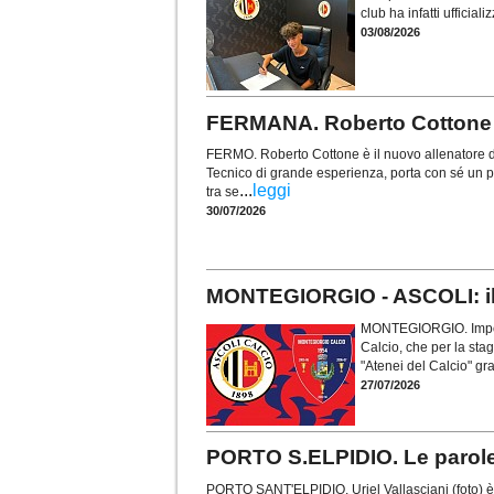
club ha infatti ufficia
03/08/2026
FERMANA. Roberto Cottone a
FERMO. Roberto Cottone è il nuovo allenatore 
Tecnico di grande esperienza, porta con sé un perc
...
leggi
tra se
30/07/2026
MONTEGIORGIO - ASCOLI: il v
MONTEGIORGIO. Importa
Calcio, che per la sta
"Atenei del Calcio" gra
27/07/2026
PORTO S.ELPIDIO. Le parole d
PORTO SANT'ELPIDIO. Uriel Vallasciani (foto) è 