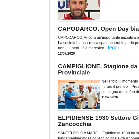
CAPODARCO. Open Day bianc
CAPODARCO. Ancora un’importante iniziativa org
La società bianco-rossa spalancherà le porte pe
...
leggi
anni. Lunedi 13 e mercoled
12/07/2026
CAMPIGLIONE. Stagione da r
Provinciale
Nella foto: il moment
ritirare il premio il P
consegna del trofeo d
11/07/2026
ELPIDIENSE 1930 Settore Gio
Zancocchia
SANT'ELPIDIO A MARE. L’Elpidiense 1930 ha scelt
fondamentale mosaico tecnico che avrà il compito