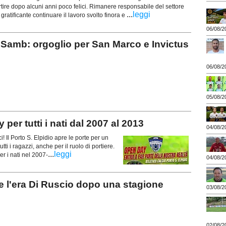
rtire dopo alcuni anni poco felici. Rimanere responsabile del settore
...
leggi
gratificante continuare il lavoro svolto finora e
06/08/2
Samb: orgoglio per San Marco e Invictus
06/08/2
05/08/2
r tutti i nati dal 2007 al 2013
04/08/2
Il Porto S. Elpidio apre le porte per un
ti i ragazzi, anche per il ruolo di portiere.
...
leggi
er i nati nel 2007-
04/08/2
 l'era Di Ruscio dopo una stagione
03/08/2
02/08/2