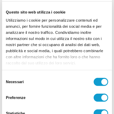
...
leggi
Camp 2024. Per sette gi
19/04/2024
Questo sito web utilizza i cookie
CUPRENSE. Allenamento coi Tecnici
Utilizziamo i cookie per personalizzare contenuti ed
Federali per la categoria Esordienti
annunci, per fornire funzionalità dei social media e per
CUPRA MARITTIMA. Nell’ambito dell'Evolution
analizzare il nostro traffico. Condividiamo inoltre
Programme, di cui la Cuprense fa parte, si è
svolto oggi venerdi 17 Novembre alle ore 15,00
informazioni sul modo in cui utilizza il nostro sito con i
presso il Campo Sportivo F.lli Vecccia di Cupra
nostri partner che si occupano di analisi dei dati web,
Marittima, un allenamento della Categoria
pubblicità e social media, i quali potrebbero combinarle
Esordienti alla presenza dei Tecnici Federali e di
...
leggi
una Psicologa. Il Programma di Sviluppo Territoriale, coordi
con altre informazioni che ha fornito loro o che hanno
17/11/2023
raccolto dal suo utilizzo dei loro servizi.
SAMBENEDETTESE. Uno staff di alto livello
per il settore giovanile
Selezione
Necessari
La Sambenedettese, oltre alla prima squadra, non ha certo dimenticato il
del
Settore Giovanile e la Scuola Calcio. Lo ha rimarcato il presidente Vittorio
consenso
Massi: "Il settore giovanile deve essere da fucina di talenti da inserire in
prima squadra. Io credo molto nei giovani". La dirigenza, forte anche
Preferenze
...
leggi
dell'esperienza e del l
07/09/2023
Statistiche