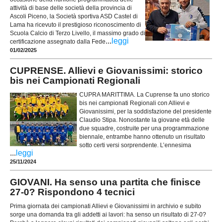
attività di base delle società della provincia di
Ascoli Piceno, la Società sportiva ASD Castel di
Lama ha ricevuto il prestigioso riconoscimento di
Scuola Calcio di Terzo Livello, il massimo grado di
...
leggi
certificazione assegnato dalla Fede
01/02/2025
CUPRENSE. Allievi e Giovanissimi: storico
bis nei Campionati Regionali
CUPRA MARITTIMA. La Cuprense fa uno storico
bis nei campionati Regionali con Allievi e
Giovanissimi, per la soddisfazione del presidente
Claudio Stipa. Nonostante la giovane età delle
due squadre, costruite per una programmazione
biennale, entrambe hanno ottenuto un risultato
sotto certi versi sorprendente. L’ennesima
...
leggi
25/11/2024
GIOVANI. Ha senso una partita che finisce
27-0? Rispondono 4 tecnici
Prima giornata dei campionati Allievi e Giovanissimi in archivio e subito
sorge una domanda tra gli addetti ai lavori: ha senso un risultato di 27-0?