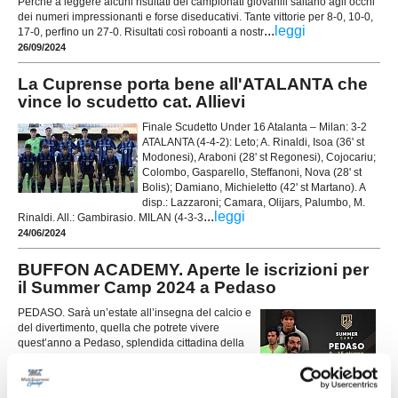
Perchè a leggere alcuni risultati dei campionati giovanili saltano agli occhi
dei numeri impressionanti e forse diseducativi. Tante vittorie per 8-0, 10-0,
...
leggi
17-0, perfino un 27-0. Risultati così roboanti a nostr
26/09/2024
La Cuprense porta bene all'ATALANTA che
vince lo scudetto cat. Allievi
Finale Scudetto Under 16 Atalanta – Milan: 3-2
ATALANTA (4-4-2): Leto; A. Rinaldi, Isoa (36' st
Modonesi), Araboni (28' st Regonesi), Cojocariu;
Colombo, Gasparello, Steffanoni, Nova (28' st
Bolis); Damiano, Michieletto (42' st Martano). A
disp.: Lazzaroni; Camara, Olijars, Palumbo, M.
...
leggi
Rinaldi. All.: Gambirasio. MILAN (4-3-3
24/06/2024
BUFFON ACADEMY. Aperte le iscrizioni per
il Summer Camp 2024 a Pedaso
PEDASO. Sarà un’estate all’insegna del calcio e
del divertimento, quella che potrete vivere
quest’anno a Pedaso, splendida cittadina della
costa marchigiana, in provincia di Fermo. La
Buffon Academy arriva per la seconda volta
consecutiva in questa città con il suo Summer