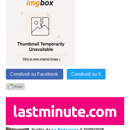
Condividi su Facebook
Condividi su X
Scritto da
La Redazione
il 25/05/2026