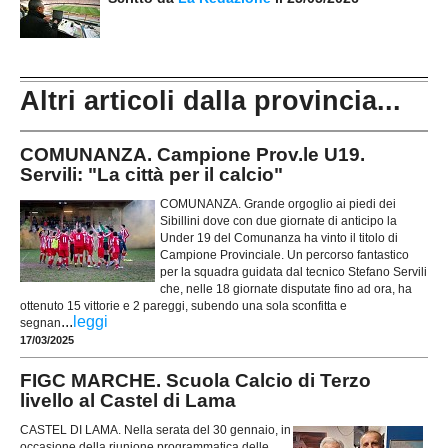
Altri articoli dalla provincia...
COMUNANZA. Campione Prov.le U19.
Servili: "La città per il calcio"
COMUNANZA. Grande orgoglio ai piedi dei
Sibillini dove con due giornate di anticipo la
Under 19 del Comunanza ha vinto il titolo di
Campione Provinciale. Un percorso fantastico
per la squadra guidata dal tecnico Stefano Servili
che, nelle 18 giornate disputate fino ad ora, ha
ottenuto 15 vittorie e 2 pareggi, subendo una sola sconfitta e
...
leggi
segnan
17/03/2025
FIGC MARCHE. Scuola Calcio di Terzo
livello al Castel di Lama
CASTEL DI LAMA. Nella serata del 30 gennaio, in
occasione della riunione programmatica delle