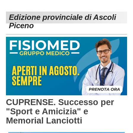
PESARO URBINO
PROMOZIONE
DIRETTA
Edizione provinciale di Ascoli
Carica la tua Rosa
1^ CATEGORIA
Piceno
2^ CATEGORIA
3^ CATEGORIA
GIOVANILI
CUPRENSE. Successo per
"Sport e Amicizia" e
Memorial Lanciotti