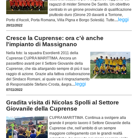
ragazzi di mister Simone De Santis. Un obiettivo
centrato in un girone provinciale di qualificazione
piuttosto duro (Girone 20 davanti a Torrione,
...
leggi
Porto d'Ascoli, Porta Romana, Villa Pigna e Borgo Solestà). Tutte
20/11/2022
Cresce la Cuprense: ora c'è anche
l'impianto di Massignano
Nella foto: la squadra Esordienti 2011 della
Cuprense CUPRA MARITTIMA. Ancora un
passettino avanti per il Settore Giovanile della
Cuprense, che sta allargando sempre di più il suo
raggio di azione. Grazie alla fattiva collaborazione
del Sindaco Romani, al quale va il ringraziamento
...
leggi
di Responsabile Stefano Crosta, &egra
07/11/2022
Gradita visita di Nicolas Spolli al Settore
Giovanile della Cuprense
CUPRA MARITTIMA. Continua a svolgere alla
grande il proprio lavoro il Settore Giovanile della
Cuprense che, nell’ambito di un sempre
maggiore collegamento con le grandi realtà