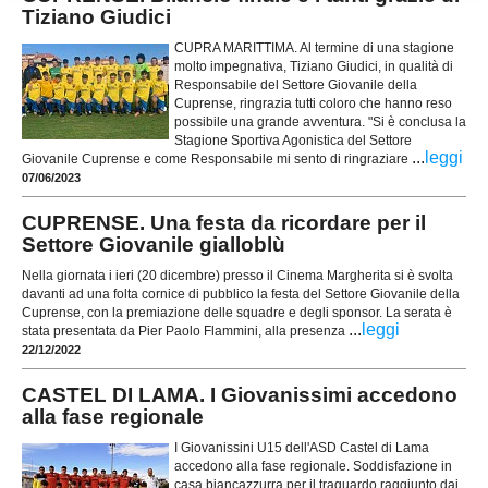
Tiziano Giudici
CUPRA MARITTIMA. Al termine di una stagione
molto impegnativa, Tiziano Giudici, in qualità di
Responsabile del Settore Giovanile della
Cuprense, ringrazia tutti coloro che hanno reso
possibile una grande avventura. "Si è conclusa la
Stagione Sportiva Agonistica del Settore
...
leggi
Giovanile Cuprense e come Responsabile mi sento di ringraziare
07/06/2023
CUPRENSE. Una festa da ricordare per il
Settore Giovanile gialloblù
Nella giornata i ieri (20 dicembre) presso il Cinema Margherita si è svolta
davanti ad una folta cornice di pubblico la festa del Settore Giovanile della
Cuprense, con la premiazione delle squadre e degli sponsor. La serata è
...
leggi
stata presentata da Pier Paolo Flammini, alla presenza
22/12/2022
CASTEL DI LAMA. I Giovanissimi accedono
alla fase regionale
I Giovanissini U15 dell'ASD Castel di Lama
accedono alla fase regionale. Soddisfazione in
casa biancazzurra per il traguardo raggiunto dai