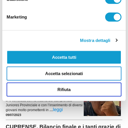
CUPRENSE. L'organigramma ufficiale del
Settore Giovanile gialloblu
CUPRA MARITTIMA. Redatto l’Organigramma
Marketing
completo del Settore Giovanile della Cuprense
Calcio 1933, una delle migliori realtà del nostro
territorio, pronta a far vivere ai suoi ragazzi una
bella stagione di sport. Di seguito l’elenco
completo:Responsabile Settore Giovanile:
Mostra dettagli
...
leggi
Stefano Crosta
04/09/2023
Accetta tutti
CUPRENSE SETT. GIOVANILE. Crosta:
"Pronti a ripartire e a migliorarci"
Accetta selezionati
CUPRA MARITTIMA. Il Settore Giovanile della
Cuprense è pronto a ripartire con delle
interessanti novità, in vista della prossima
Rifiuta
stagione agonistica. A breve verranno
ufficializzate le nuove iniziative, dopo che l’annata
si è conclusa con la vittoria del campionato
Juniores Provinciale e con l’inserimento di diversi
...
leggi
giovani molto promettenti in
09/07/2023
CUPRENSE. Bilancio finale e i tanti grazie di