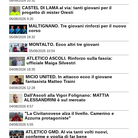
08/08/2026 10:32
CASTEL DI LAMA al via: tanti giovani per il
progetto di mister Oresti
06/08/2026 9:20
MALTIGNANO. Tre giovani rinforzi per il nuovo
corso
05/08/2026 18:32
MONTALTO. Ecco altri tre giovani
05/08/2026 10:54
ATLETICO ASCOLI. Rinforzo sulla fascia:
ufficiale Maiga Silvestri
04/08/2026 18:35
MICIO UNITED. In attacco ecco il giovane
fantasista Matteo Traini
04/08/2026 12:28
Dall'Ascoli alla Vigor Folignano: MATTIA
ALESSANDRINI è sul mercato
04/08/2026 8:57
"La Civitanovese alza il livello. Camerino e
Azzurra protagoniste"
04/08/2026 5:55
ATLETICO GMD. Al via tanti volti nuovi,
conferme e voglia di far bene