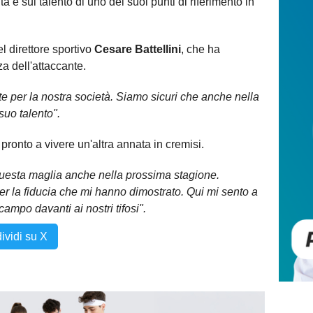
à e sul talento di uno dei suoi punti di riferimento in
l direttore sportivo
Cesare Battellini
, che ha
a dell'attaccante.
e per la nostra società. Siamo sicuri che anche nella
suo talento".
ronto a vivere un'altra annata in cremisi.
 questa maglia anche nella prossima stagione.
 per la fiducia che mi hanno dimostrato. Qui mi sento a
ampo davanti ai nostri tifosi".
ividi su X