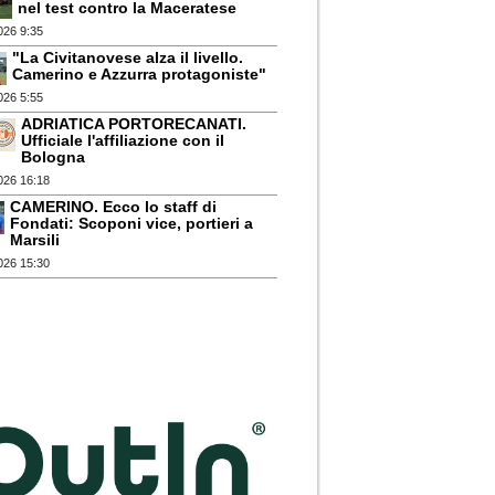
nel test contro la Maceratese
026 9:35
"La Civitanovese alza il livello.
Camerino e Azzurra protagoniste"
026 5:55
ADRIATICA PORTORECANATI.
Ufficiale l'affiliazione con il
Bologna
026 16:18
CAMERINO. Ecco lo staff di
Fondati: Scoponi vice, portieri a
Marsili
026 15:30