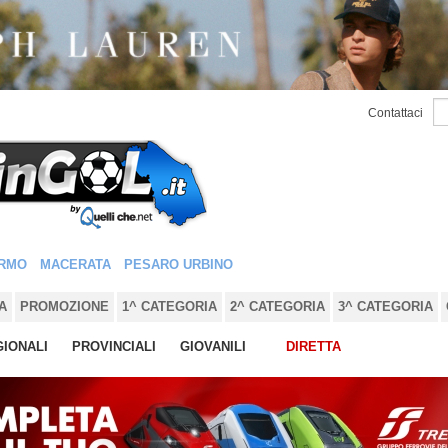
Contattaci
RMO
MACERATA
PESARO URBINO
A
PROMOZIONE
1^ CATEGORIA
2^ CATEGORIA
3^ CATEGORIA
IONALI
PROVINCIALI
GIOVANILI
DIRETTA