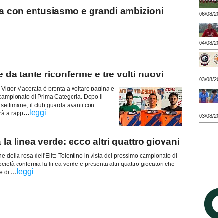
 con entusiasmo e grandi ambizioni
06/08/2
04/08/2
da tante riconferme e tre volti nuovi
03/08/2
a Vigor Macerata è pronta a voltare pagina e
 campionato di Prima Categoria. Dopo il
e settimane, il club guarda avanti con
...
leggi
rà a rapp
03/08/2
 linea verde: ecco altri quattro giovani
e della rosa dell'Elite Tolentino in vista del prossimo campionato di
cietà conferma la linea verde e presenta altri quattro giocatori che
...
leggi
e di