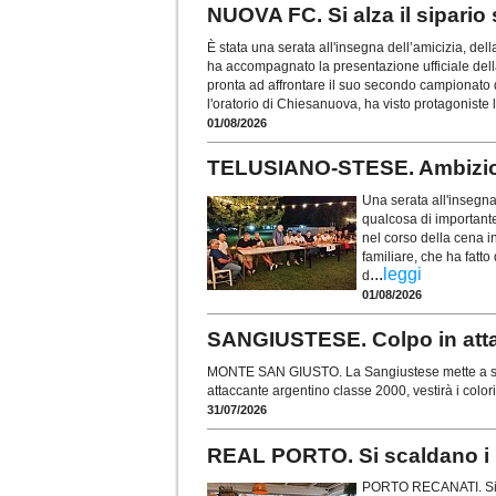
NUOVA FC. Si alza il sipario
È stata una serata all'insegna dell’amicizia, del
ha accompagnato la presentazione ufficiale del
pronta ad affrontare il suo secondo campionato d
l'oratorio di Chiesanuova, ha visto protagoniste l
01/08/2026
TELUSIANO-STESE. Ambizion
Una serata all'insegna
qualcosa di importante
nel corso della cena i
familiare, che ha fatto
...
leggi
d
01/08/2026
SANGIUSTESE. Colpo in atta
MONTE SAN GIUSTO. La Sangiustese mette a segn
attaccante argentino classe 2000, vestirà i colo
31/07/2026
REAL PORTO. Si scaldano i m
PORTO RECANATI. Si è 