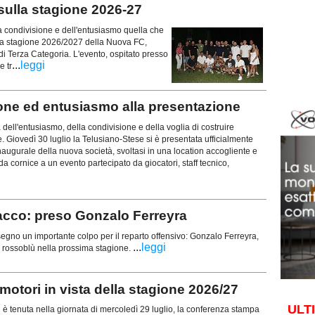
 sulla stagione 2026-27
la condivisione e dell'entusiasmo quella che
la stagione 2026/2027 della Nuova FC,
i Terza Categoria. L'evento, ospitato presso
...
leggi
e tr
e ed entusiasmo alla presentazione
 dell'entusiasmo, della condivisione e della voglia di costruire
. Giovedì 30 luglio la Telusiano-Stese si è presentata ufficialmente
naugurale della nuova società, svoltasi in una location accogliente e
 da cornice a un evento partecipato da giocatori, staff tecnico,
cco: preso Gonzalo Ferreyra
o un importante colpo per il reparto offensivo: Gonzalo Ferreyra,
...
leggi
ri rossoblù nella prossima stagione.
otori in vista della stagione 2026/27
ULT
tenuta nella giornata di mercoledì 29 luglio, la conferenza stampa