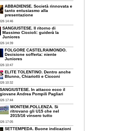
ABBADIENSE. Società rinnovata e
tanto entusiasmo alla
presentazione
026 14:46
SANGIUSTESE. Il ritorno di
Massimo Ciccioli: guiderà la
Juniores
026 14:39
FOLGORE CASTELRAIMONDO.
Decisione sofferta: niente
Juniores
026 10:47
ELITE TOLENTINO. Dentro anche
Blunno, Chiariotti e Cicconi
026 10:32
SANGIUSTESE. In attacco ecco il
giovane Andrea Pompili Pagliari
026 17:44
MONTEM.POLLENZA. Si
ritrovano gli U15 che nel
2015/16 vinsero tutto
026 17:05
SETTEMPEDA. Buone indicazioni