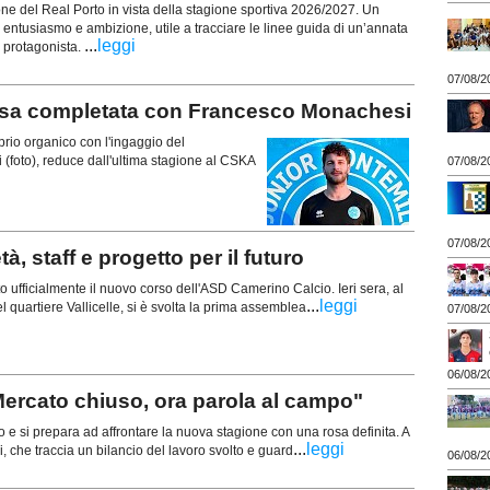
ione del Real Porto in vista della stagione sportiva 2026/2027. Un
entusiasmo e ambizione, utile a tracciare le linee guida di un’annata
...
leggi
 protagonista.
07/08/2
 completata con Francesco Monachesi
rio organico con l'ingaggio del
foto), reduce dall'ultima stagione al CSKA
07/08/2
07/08/2
 staff e progetto per il futuro
ufficialmente il nuovo corso dell'ASD Camerino Calcio. Ieri sera, al
...
leggi
 quartiere Vallicelle, si è svolta la prima assemblea
07/08/2
06/08/2
ercato chiuso, ora parola al campo"
 e si prepara ad affrontare la nuova stagione con una rosa definita. A
...
leggi
ni, che traccia un bilancio del lavoro svolto e guard
06/08/2