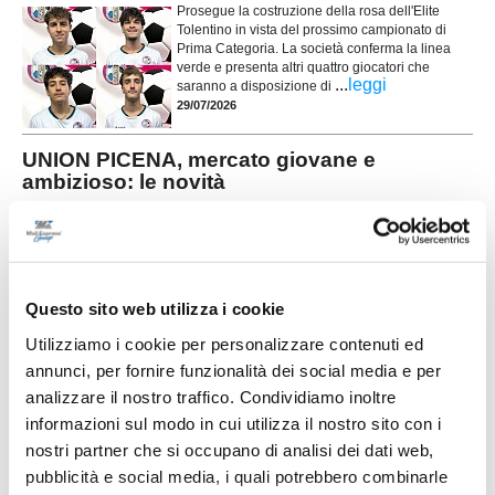
Prosegue la costruzione della rosa dell'Elite
Tolentino in vista del prossimo campionato di
Prima Categoria. La società conferma la linea
verde e presenta altri quattro giocatori che
...
leggi
saranno a disposizione di
29/07/2026
UNION PICENA, mercato giovane e
ambizioso: le novità
POTENZA PICENA. La Union Picena continua a costruire con decisione la
rosa che affronterà la stagione 2026/2027, puntando su un mix di giovani
talenti, giocatori già pronti per la categoria e figure di esperienza nell'area
tecnica. Il club di Potenza Picena ha ufficializzato una serie di innesti che
...
leggi
confermano la volontà di dare contin
Questo sito web utilizza i cookie
29/07/2026
Utilizziamo i cookie per personalizzare contenuti ed
LORESE. Prende forma la nuova squadra di
annunci, per fornire funzionalità dei social media e per
mister Malatesta
analizzare il nostro traffico. Condividiamo inoltre
...
leggi
informazioni sul modo in cui utilizza il nostro sito con i
28/07/2026
nostri partner che si occupano di analisi dei dati web,
pubblicità e social media, i quali potrebbero combinarle