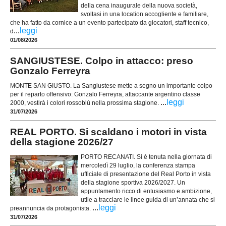
della cena inaugurale della nuova società,
svoltasi in una location accogliente e familiare,
che ha fatto da cornice a un evento partecipato da giocatori, staff tecnico,
...
leggi
d
01/08/2026
SANGIUSTESE. Colpo in attacco: preso
Gonzalo Ferreyra
MONTE SAN GIUSTO. La Sangiustese mette a segno un importante colpo
per il reparto offensivo: Gonzalo Ferreyra, attaccante argentino classe
...
leggi
2000, vestirà i colori rossoblù nella prossima stagione.
31/07/2026
REAL PORTO. Si scaldano i motori in vista
della stagione 2026/27
PORTO RECANATI. Si è tenuta nella giornata di
mercoledì 29 luglio, la conferenza stampa
ufficiale di presentazione del Real Porto in vista
della stagione sportiva 2026/2027. Un
appuntamento ricco di entusiasmo e ambizione,
utile a tracciare le linee guida di un’annata che si
...
leggi
preannuncia da protagonista.
31/07/2026