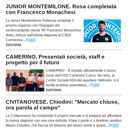
JUNIOR MONTEMILONE. Rosa completata
con Francesco Monachesi
La Junior Montemilone Pollenza completa il
proprio organico con l'ingaggio del
centrocampista classe '95 Francesco Monachesi
(foto), reduce dall'ultima stagione al CSKA
...
leggi
Corridonia
31/07/2026
CAMERINO. Presentati società, staff e
progetto per il futuro
CAMERINO – È iniziato ufficialmente il nuovo
corso dell'ASD Camerino Calcio. Ieri sera, al
Centro Sociale ADA del quartiere Vallicelle, si è
...
leggi
svolta la prima assemblea
31/07/2026
CIVITANOVESE. Chiodini: "Mercato chiuso,
ora parola al campo"
La Civitanovese ha completato il proprio mercato e si prepara ad affrontare
la nuova stagione con una rosa definita. A fare il punto è il direttore sportivo
...
leggi
Mauro Chiodini, che traccia un bilancio del lavoro svolto e guard