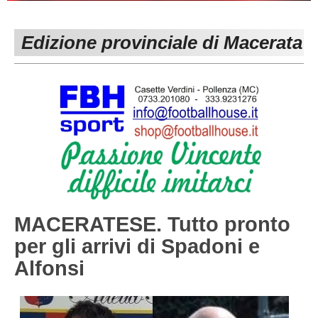
PESARO URBINO
PROMOZIONE
DIRETTA
Edizione provinciale di Macerata
Carica la tua Rosa
1^ CATEGORIA
2^ CATEGORIA
3^ CATEGORIA
GIOVANILI
MACERATESE. Tutto pronto
per gli arrivi di Spadoni e
Alfonsi