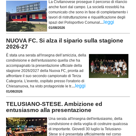
La Civitanovese prosegue il percorso di rilancio
anche fuori dal campo. La società rossoblù ha
comunicato che sono in fase di completamento i
lavori di ristrutturazione e riqualificazione degli
...
leggi
spazi del Polisportivo Comunal
01/08/2026
NUOVA FC. Si alza il sipario sulla stagione
2026-27
È stata una serata all'insegna dell’amicizia, della
condivisione e dell'entusiasmo quella che ha
accompagnato la presentazione ufficiale della
stagione 2026/2027 della Nuova FC, pronta ad
affrontare il suo secondo campionato di Terza
Categoria. L'evento, ospitato presso l'oratorio di
...
leggi
Chiesanuova, ha visto protagoniste le tr
01/08/2026
TELUSIANO-STESE. Ambizione ed
entusiasmo alla presentazione
Una serata all'insegna dell'entusiasmo, della
condivisione e della voglia di costruire qualcosa
di importante. Giovedì 30 luglio la Telusiano-
Stese si è presentata ufficialmente nel corso