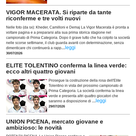
VIGOR MACERATA. Si riparte da tante
riconferme e tre volti nuovi
Nelle foto (da sx): Kheder, Camilloni e Demaj La Vigor Macerata è pronta a
voltare pagina e a prepararsi alla sua prima storica stagione nel
campionato di Prima Categoria. Dopo il grave lutto che ha colpito la società
nelle scorse settimane, il club guarda avanti con determinazione, senza
...
leggi
dimenticare chi continuerà a rapp
30/07/2026
ELITE TOLENTINO conferma la linea verde:
ecco altri quattro giovani
Prosegue la costruzione della rosa dell'Elite
Tolentino in vista del prossimo campionato di
Prima Categoria. La società conferma la linea
verde e presenta altri quattro giocatori che
...
leggi
saranno a disposizione di
29/07/2026
UNION PICENA, mercato giovane e
ambizioso: le novità