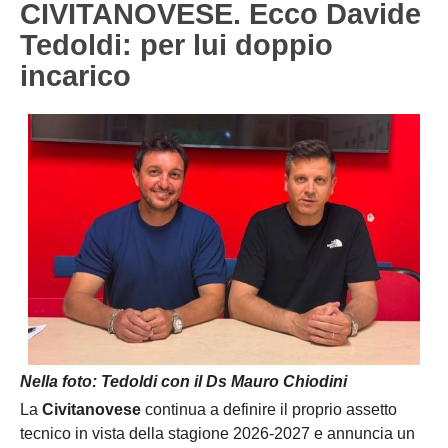
CIVITANOVESE. Ecco Davide
Carica la tua Rosa
1^ CATEGORIA
Tedoldi: per lui doppio
incarico
2^ CATEGORIA
3^ CATEGORIA
GIOVANILI
Nella foto: Tedoldi con il Ds Mauro Chiodini
La
Civitanovese
continua a definire il proprio assetto
tecnico in vista della stagione 2026-2027 e annuncia un