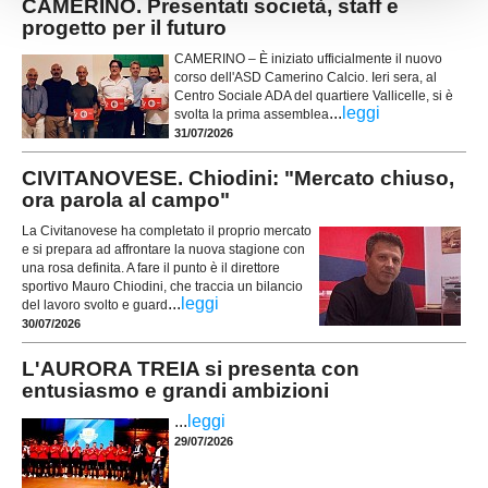
CAMERINO. Presentati società, staff e
progetto per il futuro
CAMERINO – È iniziato ufficialmente il nuovo
corso dell'ASD Camerino Calcio. Ieri sera, al
Centro Sociale ADA del quartiere Vallicelle, si è
...
leggi
svolta la prima assemblea
31/07/2026
CIVITANOVESE. Chiodini: "Mercato chiuso,
ora parola al campo"
La Civitanovese ha completato il proprio mercato
e si prepara ad affrontare la nuova stagione con
una rosa definita. A fare il punto è il direttore
sportivo Mauro Chiodini, che traccia un bilancio
...
leggi
del lavoro svolto e guard
30/07/2026
L'AURORA TREIA si presenta con
entusiasmo e grandi ambizioni
...
leggi
29/07/2026