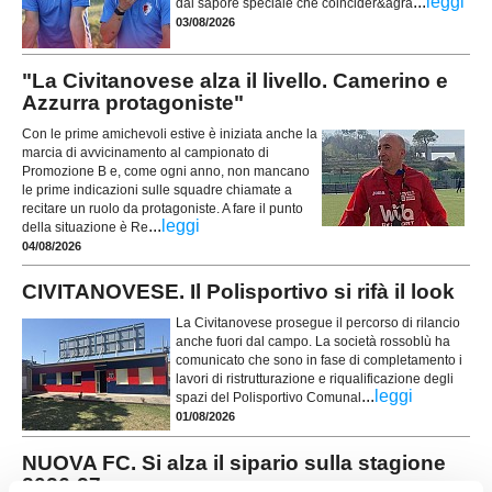
...
leggi
dal sapore speciale che coincider&agra
03/08/2026
"La Civitanovese alza il livello. Camerino e
Azzurra protagoniste"
Con le prime amichevoli estive è iniziata anche la
marcia di avvicinamento al campionato di
Promozione B e, come ogni anno, non mancano
le prime indicazioni sulle squadre chiamate a
recitare un ruolo da protagoniste. A fare il punto
...
leggi
della situazione è Re
04/08/2026
CIVITANOVESE. Il Polisportivo si rifà il look
La Civitanovese prosegue il percorso di rilancio
anche fuori dal campo. La società rossoblù ha
comunicato che sono in fase di completamento i
lavori di ristrutturazione e riqualificazione degli
...
leggi
spazi del Polisportivo Comunal
01/08/2026
NUOVA FC. Si alza il sipario sulla stagione
2026-27