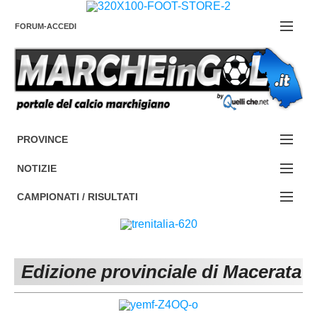
FORUM-ACCEDI
Contattaci
PROVINCE
EDIZIONE:
Cerca
NOTIZIE
ANCONA
NOTIZIE:
CAMPIONATI / RISULTATI
ASCOLI PICENO
SERIE C
Campionati e Risultati:
FERMO
SERIE D
NAZIONALI
Edizione provinciale di Macerata
MACERATA
ECCELLENZA
REGIONALI
PESARO URBINO
PROMOZIONE
DIRETTA