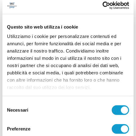
È stata una serata all'insegna dell’amicizia, della condivisione e
dell'entusiasmo quella che ha accompagnato la presentazione ufficiale
della stagione 2026/2027 della Nuova FC, pronta ad affrontare il suo
secondo campionato di Terza Categoria. L'evento, ospitato presso l'oratorio
Questo sito web utilizza i cookie
...
leggi
di Chiesanuova, ha visto protagoniste le tr
01/08/2026
Utilizziamo i cookie per personalizzare contenuti ed
annunci, per fornire funzionalità dei social media e per
TELUSIANO-STESE. Ambizione ed
entusiasmo alla presentazione
analizzare il nostro traffico. Condividiamo inoltre
informazioni sul modo in cui utilizza il nostro sito con i
Una serata all'insegna dell'entusiasmo, della
nostri partner che si occupano di analisi dei dati web,
condivisione e della voglia di costruire qualcosa
di importante. Giovedì 30 luglio la Telusiano-
pubblicità e social media, i quali potrebbero combinarle
Stese si è presentata ufficialmente nel corso
con altre informazioni che ha fornito loro o che hanno
della cena inaugurale della nuova società,
svoltasi in una location accogliente e familiare,
raccolto dal suo utilizzo dei loro servizi.
che ha fatto da cornice a un evento partecipato da giocatori, staff tecnico,
...
leggi
d
01/08/2026
Selezione
Necessari
del
SANGIUSTESE. Colpo in attacco: preso
consenso
Gonzalo Ferreyra
Preferenze
MONTE SAN GIUSTO. La Sangiustese mette a
segno un importante colpo per il reparto offensivo: