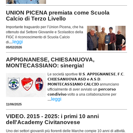
UNION PICENA premiata come Scuola
Calcio di Terzo Livello
Importante traguardo per l’Union Picena, che ha
ottenuto dal Settore Giovanile e Scolastico della
FIGC il riconoscimento di Scuola Calcio
...
leggi
di
05/02/2026
APPIGNANESE, CHIESANUOVA,
MONTECASSIANO: sinergia!
Le società sportive 𝗨.𝗦. 𝗔𝗣𝗣𝗜𝗚𝗡𝗔𝗡𝗘𝗦𝗘, 𝗙.𝗖.
𝗖𝗛𝗜𝗘𝗦𝗔𝗡𝗨𝗢𝗩𝗔 𝗔𝗦𝗗 𝗲 𝗔.𝗦.𝗗.
𝗠𝗢𝗡𝗧𝗘𝗖𝗔𝗦𝗦𝗜𝗔𝗡𝗢 𝗖𝗔𝗟𝗖𝗜𝗢 annunciano
ufficialmente di aver avviato un 𝗽𝗲𝗿𝗰𝗼𝗿𝘀𝗼
𝗰𝗼𝗻𝗱𝗶𝘃𝗶𝘀𝗼 volto a una collaborazione per
...
leggi
11/06/2025
VIDEO. 2015 - 2025: i primi 10 anni
dell'Academy Civitanovese
Uno dei settori giovanili più fiorenti delle Marche compie 10 anni di attività.