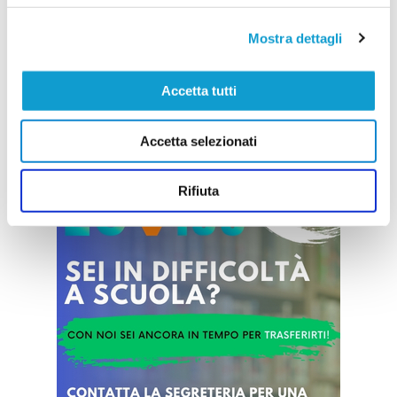
L'Under 15 della Union Picena (foto) vince il
proprio girone del campionato provinciale e
Mostra dettagli
accede alla semifinale di sabato 18 maggio al
'Ferruccio Orselli' contro il Matelica per il titolo
provinciale.Una vittoria meritata perché i ragazzi
di mister Paolo Reucci hanno condotto dall'inizio
Accetta tutti
...
leggi
alla fine la classifica con una sola sconfitta all'
13/05/2024
Accetta selezionati
Vai all'edizione provinciale
Rifiuta