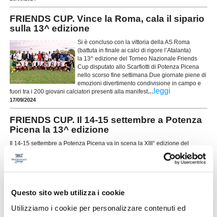
FRIENDS CUP. Vince la Roma, cala il sipario
sulla 13^ edizione
Si è concluso con la vittoria della AS Roma
(battuta in finale ai calci di rigore l’Atalanta)
la 13^ edizione del Torneo Nazionale Friends
Cup disputato allo Scarfiotti di Potenza Picena
nello scorso fine settimana Due giornate piene di
emozioni divertimento condivisione in campo e
...
leggi
fuori tra i 200 giovani calciatori presenti alla manifest
17/09/2024
FRIENDS CUP. Il 14-15 settembre a Potenza
Picena la 13^ edizione
Il 14-15 settembre a Potenza Picena va in scena la XIII° edizione del
Torneo Nazionale di Calcio Giovanile Friends Cup organizzato dalla
Società ASD Union Picena.Al via 12 Società provenienti da 6 regioni
d'Italia, in rappresentanza del calcio professionistico ben 5 società delle
...
leggi
quali 4 del massimo campionati ita
31/07/2024
Questo sito web utilizza i cookie
ATALANTA FOOTBALL CAMP PIORACO e
Utilizziamo i cookie per personalizzare contenuti ed
SEFRO. Ancora numeri da record