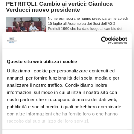
PETRITOLI. Cambio ai vertici: Gianluca
Verducci nuovo presidente
Numerosi i soci che hanno preso parte mercoledì
15 luglio all’Assemblea dei Soci dell’ASD
Petritoli 1960 che ha dato luogo al cambio dei
vertici societari. 67 sono gli anni di attività per lo
storico sodalizio sportivo petritolese. Il Presidente
Giuseppe Vitali ha relazionato sull’ultima
...
leggi
stagione, ringraziando tutti per i
28/07/2026
Questo sito web utilizza i cookie
MONTEGRANARO. Fumata bianca: il nuovo
Utilizziamo i cookie per personalizzare contenuti ed
allenatore è Senigagliesi
annunci, per fornire funzionalità dei social media e per
Il Montegranaro ha sciolto le riserve e ha individuato l'allenatore che
analizzare il nostro traffico. Condividiamo inoltre
guiderà la squadra nella prossima stagione. La società ha infatti affidato la
...
leggi
panchina a Stefano Senigagliesi, tecnico di esperienza con un lun
informazioni sul modo in cui utilizza il nostro sito con i
28/07/2026
nostri partner che si occupano di analisi dei dati web,
pubblicità e social media, i quali potrebbero combinarle
SPES VALDASO, mercato nel segno dei
con altre informazioni che ha fornito loro o che hanno
ritorni: le novità
raccolto dal suo utilizzo dei loro servizi.
...
leggi
29/07/2026