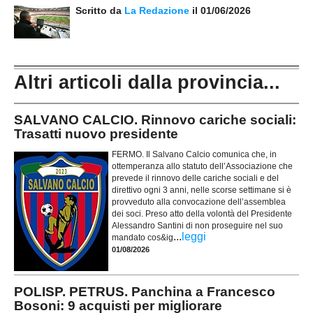
Scritto da
La Redazione
il 01/06/2026
Altri articoli dalla provincia...
SALVANO CALCIO. Rinnovo cariche sociali:
Trasatti nuovo presidente
FERMO. Il Salvano Calcio comunica che, in
ottemperanza allo statuto dell’Associazione che
prevede il rinnovo delle cariche sociali e del
direttivo ogni 3 anni, nelle scorse settimane si è
provveduto alla convocazione dell’assemblea
dei soci. Preso atto della volontà del Presidente
Alessandro Santini di non proseguire nel suo
...
leggi
mandato cos&ig
01/08/2026
POLISP. PETRUS. Panchina a Francesco
Bosoni: 9 acquisti per migliorare