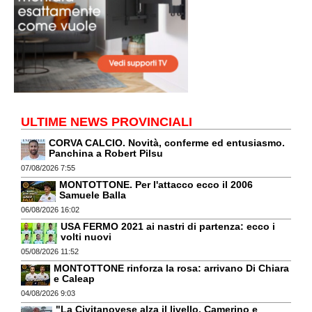
ULTIME NEWS PROVINCIALI
CORVA CALCIO. Novità, conferme ed entusiasmo.
Panchina a Robert Pilsu
07/08/2026 7:55
MONTOTTONE. Per l'attacco ecco il 2006
Samuele Balla
06/08/2026 16:02
USA FERMO 2021 ai nastri di partenza: ecco i
volti nuovi
05/08/2026 11:52
MONTOTTONE rinforza la rosa: arrivano Di Chiara
e Caleap
04/08/2026 9:03
"La Civitanovese alza il livello. Camerino e