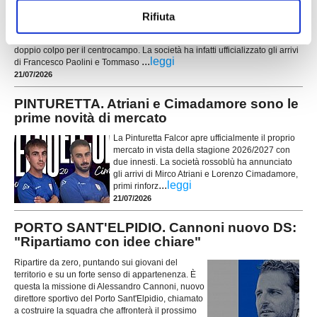
ATLETICO M.U. 84, doppio rinforzo a
Rifiuta
centrocampo: Paolini e Lucarelli
L'Atletico M.U. 84 continua a muoversi sul mercato e mette a segno un
doppio colpo per il centrocampo. La società ha infatti ufficializzato gli arrivi
...
leggi
di Francesco Paolini e Tommaso
21/07/2026
PINTURETTA. Atriani e Cimadamore sono le
prime novità di mercato
La Pinturetta Falcor apre ufficialmente il proprio
mercato in vista della stagione 2026/2027 con
due innesti. La società rossoblù ha annunciato
gli arrivi di Mirco Atriani e Lorenzo Cimadamore,
...
leggi
primi rinforz
21/07/2026
PORTO SANT'ELPIDIO. Cannoni nuovo DS:
"Ripartiamo con idee chiare"
Ripartire da zero, puntando sui giovani del
territorio e su un forte senso di appartenenza. È
questa la missione di Alessandro Cannoni, nuovo
direttore sportivo del Porto Sant'Elpidio, chiamato
a costruire la squadra che affronterà il prossimo