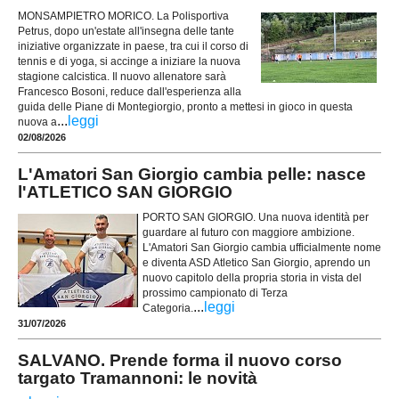
MONSAMPIETRO MORICO. La Polisportiva
Petrus, dopo un'estate all'insegna delle tante
iniziative organizzate in paese, tra cui il corso di
tennis e di yoga, si accinge a iniziare la nuova
stagione calcistica. Il nuovo allenatore sarà
Francesco Bosoni, reduce dall'esperienza alla
guida delle Piane di Montegiorgio, pronto a mettesi in gioco in questa
...
leggi
nuova a
02/08/2026
L'Amatori San Giorgio cambia pelle: nasce
l'ATLETICO SAN GIORGIO
PORTO SAN GIORGIO. Una nuova identità per
guardare al futuro con maggiore ambizione.
L'Amatori San Giorgio cambia ufficialmente nome
e diventa ASD Atletico San Giorgio, aprendo un
nuovo capitolo della propria storia in vista del
prossimo campionato di Terza
...
leggi
Categoria.
31/07/2026
SALVANO. Prende forma il nuovo corso
targato Tramannoni: le novità