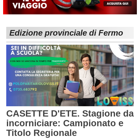
MACERATA
ECCELLENZA
REGIONALI
PESARO URBINO
PROMOZIONE
DIRETTA
Edizione provinciale di Fermo
Carica la tua Rosa
1^ CATEGORIA
2^ CATEGORIA
3^ CATEGORIA
GIOVANILI
CASETTE D'ETE. Stagione da
incorniciare: Campionato e
Titolo Regionale