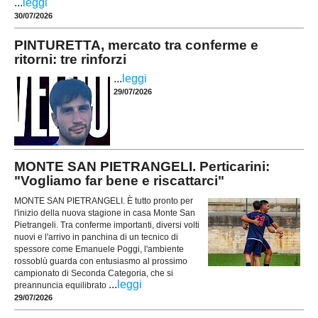
...
leggi
30/07/2026
PINTURETTA, mercato tra conferme e
ritorni: tre rinforzi
...
leggi
29/07/2026
MONTE SAN PIETRANGELI. Perticarini:
"Vogliamo far bene e riscattarci"
MONTE SAN PIETRANGELI. È tutto pronto per
l'inizio della nuova stagione in casa Monte San
Pietrangeli. Tra conferme importanti, diversi volti
nuovi e l'arrivo in panchina di un tecnico di
spessore come Emanuele Poggi, l'ambiente
rossoblù guarda con entusiasmo al prossimo
campionato di Seconda Categoria, che si
...
leggi
preannuncia equilibrato
29/07/2026