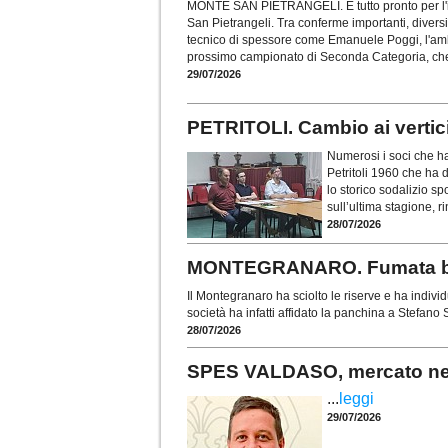
MONTE SAN PIETRANGELI. È tutto pronto per l'i
San Pietrangeli. Tra conferme importanti, diversi 
tecnico di spessore come Emanuele Poggi, l'am
prossimo campionato di Seconda Categoria, che
29/07/2026
PETRITOLI. Cambio ai vertic
Numerosi i soci che h
Petritoli 1960 che ha d
lo storico sodalizio sp
sull’ultima stagione, ri
28/07/2026
MONTEGRANARO. Fumata bianc
Il Montegranaro ha sciolto le riserve e ha indiv
società ha infatti affidato la panchina a Stefano
28/07/2026
SPES VALDASO, mercato nel s
...
leggi
29/07/2026