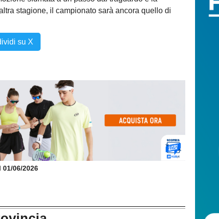
tra stagione, il campionato sarà ancora quello di
ividi su X
il 01/06/2026
rovincia...