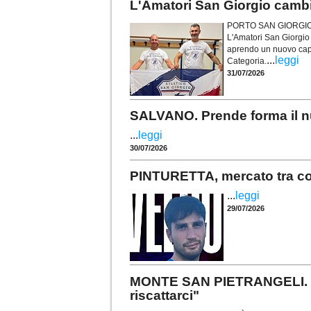
L'Amatori San Giorgio camb
PORTO SAN GIORGIO. U
L'Amatori San Giorgio
aprendo un nuovo capit
...
leggi
Categoria.
31/07/2026
SALVANO. Prende forma il nu
...
leggi
30/07/2026
PINTURETTA, mercato tra conf
...
leggi
29/07/2026
MONTE SAN PIETRANGELI. Per
riscattarci"