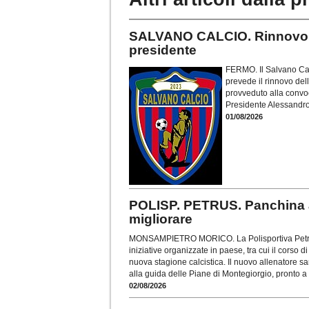
SALVANO CALCIO. Rinnovo ca
presidente
FERMO. Il Salvano Cal
prevede il rinnovo dell
provveduto alla convoc
Presidente Alessandro
01/08/2026
POLISP. PETRUS. Panchina a
migliorare
MONSAMPIETRO MORICO. La Polisportiva Petrus,
iniziative organizzate in paese, tra cui il corso di
nuova stagione calcistica. Il nuovo allenatore 
alla guida delle Piane di Montegiorgio, pronto a
02/08/2026