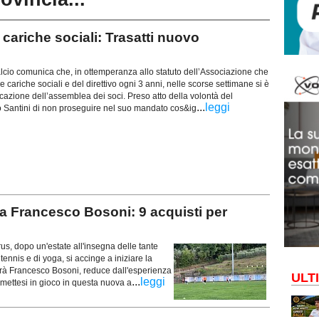
riche sociali: Trasatti nuovo
cio comunica che, in ottemperanza allo statuto dell’Associazione che
e cariche sociali e del direttivo ogni 3 anni, nelle scorse settimane si è
azione dell’assemblea dei soci. Preso atto della volontà del
...
leggi
 Santini di non proseguire nel suo mandato cos&ig
 Francesco Bosoni: 9 acquisti per
 dopo un'estate all'insegna delle tante
 tennis e di yoga, si accinge a iniziare la
sarà Francesco Bosoni, reduce dall'esperienza
ULT
...
leggi
 mettesi in gioco in questa nuova a