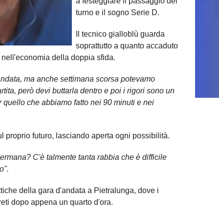
a festeggiare il passaggio del
turno e il sogno Serie D.
Il tecnico gialloblù guarda
soprattutto a quanto accaduto
a nell'economia della doppia sfida.
'andata, ma anche settimana scorsa potevamo
rtita, però devi buttarla dentro e poi i rigori sono un
r quello che abbiamo fatto nei 90 minuti e nei
l proprio futuro, lasciando aperta ogni possibilità.
Fermana? C'è talmente tanta rabbia che è difficile
o".
attiche della gara d'andata a Pietralunga, dove i
e reti dopo appena un quarto d'ora.