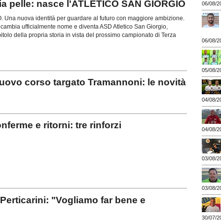
ia pelle: nasce l'ATLETICO SAN GIORGIO
06/08/2
na nuova identità per guardare al futuro con maggiore ambizione.
 cambia ufficialmente nome e diventa ASD Atletico San Giorgio,
olo della propria storia in vista del prossimo campionato di Terza
06/08/2
05/08/2
ovo corso targato Tramannoni: le novità
04/08/2
erme e ritorni: tre rinforzi
04/08/2
03/08/2
03/08/2
ticarini: "Vogliamo far bene e
30/07/2