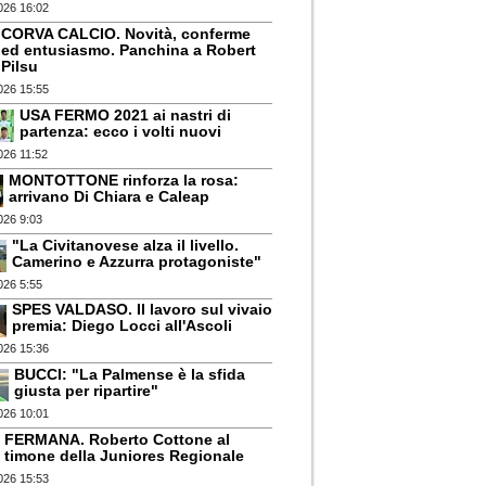
026 16:02
CORVA CALCIO. Novità, conferme
ed entusiasmo. Panchina a Robert
Pilsu
026 15:55
USA FERMO 2021 ai nastri di
partenza: ecco i volti nuovi
026 11:52
MONTOTTONE rinforza la rosa:
arrivano Di Chiara e Caleap
026 9:03
"La Civitanovese alza il livello.
Camerino e Azzurra protagoniste"
026 5:55
SPES VALDASO. Il lavoro sul vivaio
premia: Diego Locci all'Ascoli
026 15:36
BUCCI: "La Palmense è la sfida
giusta per ripartire"
026 10:01
FERMANA. Roberto Cottone al
timone della Juniores Regionale
026 15:53