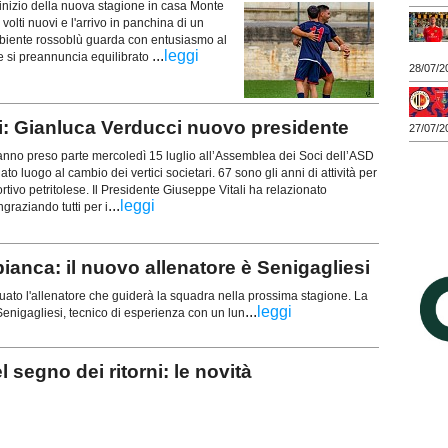
nizio della nuova stagione in casa Monte
volti nuovi e l'arrivo in panchina di un
biente rossoblù guarda con entusiasmo al
...
leggi
 si preannuncia equilibrato
28/07/2
i: Gianluca Verducci nuovo presidente
27/07/2
anno preso parte mercoledì 15 luglio all’Assemblea dei Soci dell’ASD
ato luogo al cambio dei vertici societari. 67 sono gli anni di attività per
ortivo petritolese. Il Presidente Giuseppe Vitali ha relazionato
...
leggi
ngraziando tutti per i
a: il nuovo allenatore è Senigagliesi
iduato l'allenatore che guiderà la squadra nella prossima stagione. La
...
leggi
 Senigagliesi, tecnico di esperienza con un lun
egno dei ritorni: le novità