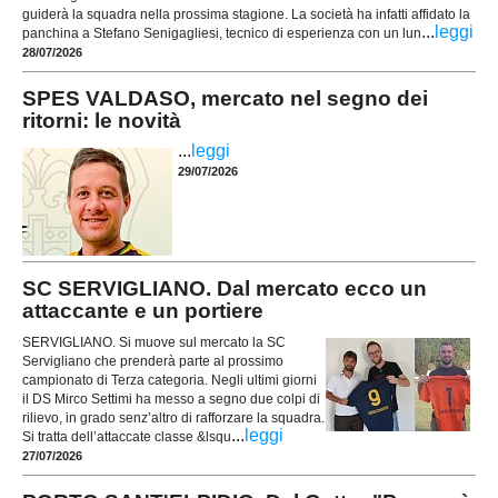
guiderà la squadra nella prossima stagione. La società ha infatti affidato la
...
leggi
panchina a Stefano Senigagliesi, tecnico di esperienza con un lun
28/07/2026
SPES VALDASO, mercato nel segno dei
ritorni: le novità
...
leggi
29/07/2026
SC SERVIGLIANO. Dal mercato ecco un
attaccante e un portiere
SERVIGLIANO. Si muove sul mercato la SC
Servigliano che prenderà parte al prossimo
campionato di Terza categoria. Negli ultimi giorni
il DS Mirco Settimi ha messo a segno due colpi di
rilievo, in grado senz’altro di rafforzare la squadra.
...
leggi
Si tratta dell’attaccate classe &lsqu
27/07/2026