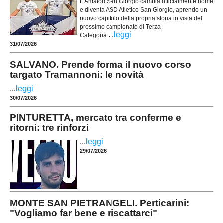
L'Amatori San Giorgio cambia ufficialmente nome
e diventa ASD Atletico San Giorgio, aprendo un
nuovo capitolo della propria storia in vista del
prossimo campionato di Terza
...
leggi
Categoria.
31/07/2026
SALVANO. Prende forma il nuovo corso
targato Tramannoni: le novità
...
leggi
30/07/2026
PINTURETTA, mercato tra conferme e
ritorni: tre rinforzi
...
leggi
29/07/2026
MONTE SAN PIETRANGELI. Perticarini:
"Vogliamo far bene e riscattarci"