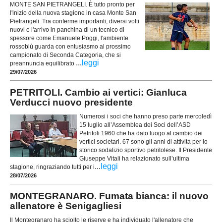
MONTE SAN PIETRANGELI. È tutto pronto per
l'inizio della nuova stagione in casa Monte San
Pietrangeli. Tra conferme importanti, diversi volti
nuovi e l'arrivo in panchina di un tecnico di
spessore come Emanuele Poggi, l'ambiente
rossoblù guarda con entusiasmo al prossimo
campionato di Seconda Categoria, che si
...
leggi
preannuncia equilibrato
29/07/2026
PETRITOLI. Cambio ai vertici: Gianluca
Verducci nuovo presidente
Numerosi i soci che hanno preso parte mercoledì
15 luglio all’Assemblea dei Soci dell’ASD
Petritoli 1960 che ha dato luogo al cambio dei
vertici societari. 67 sono gli anni di attività per lo
storico sodalizio sportivo petritolese. Il Presidente
Giuseppe Vitali ha relazionato sull’ultima
...
leggi
stagione, ringraziando tutti per i
28/07/2026
MONTEGRANARO. Fumata bianca: il nuovo
allenatore è Senigagliesi
Il Montegranaro ha sciolto le riserve e ha individuato l'allenatore che