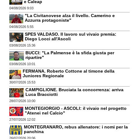
e Caleap
04/08/2026 9:03
"La Civitanovese alza il livello. Camerino e
Azzurra protagoniste"
04/08/2026 5:55
SPES VALDASO. Il lavoro sul vivaio premia:
Diego Locci all'Ascoli
03/08/2026 15:36
BUCCI: "La Palmense è la sfida giusta per
ripartire"
03/08/2026 10:01
FERMANA. Roberto Cottone al timone della
Juniores Regionale
30/07/2026 15:53
CAMPIGLIONE. Bruciata la concorrenza: arriva
Luca Bracciotti
28/07/2026 10:00
MONTEGIORGIO - ASCOLI: il vivaio nel progetto
"Atenei nel Calcio"
27/07/2026 12:02
MONTEGRANARO, rebus allenatore: i nomi per la
panchina
26/07/2026 20:06