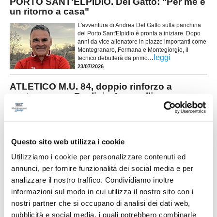
PORTO SANT'ELPIDIO. Del Gatto: "Per me è
un ritorno a casa"
L'avventura di Andrea Del Gatto sulla panchina
del Porto Sant'Elpidio è pronta a iniziare. Dopo
anni da vice allenatore in piazze importanti come
Montegranaro, Fermana e Montegiorgio, il
...
leggi
tecnico debutterà da primo
23/07/2026
ATLETICO M.U. 84, doppio rinforzo a
centrocampo: Paolini e Lucarelli
L'Atletico M.U. 84 continua a muoversi sul mercato e mette a segno un
doppio colpo per il centrocampo. La società ha infatti ufficializzato gli arrivi
...
leggi
di Francesco Paolini e Tommaso
21/07/2026
Questo sito web utilizza i cookie
PINTURETTA. Atriani e Cimadamore sono le
Utilizziamo i cookie per personalizzare contenuti ed
prime novità di mercato
annunci, per fornire funzionalità dei social media e per
La Pinturetta Falcor apre ufficialmente il proprio
analizzare il nostro traffico. Condividiamo inoltre
mercato in vista della stagione 2026/2027 con
informazioni sul modo in cui utilizza il nostro sito con i
due innesti. La società rossoblù ha annunciato
nostri partner che si occupano di analisi dei dati web,
gli arrivi di Mirco Atriani e Lorenzo Cimadamore,
...
leggi
primi rinforz
pubblicità e social media, i quali potrebbero combinarle