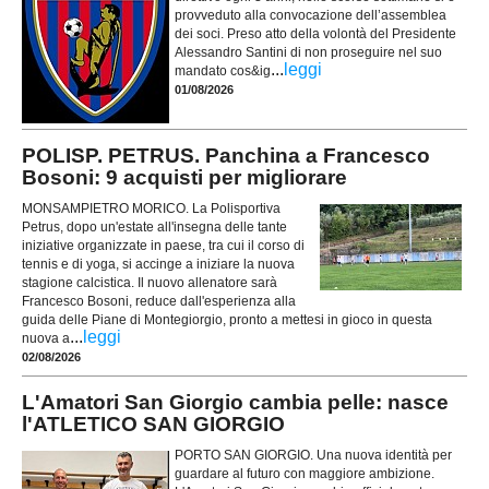
provveduto alla convocazione dell’assemblea
dei soci. Preso atto della volontà del Presidente
Alessandro Santini di non proseguire nel suo
...
leggi
mandato cos&ig
01/08/2026
POLISP. PETRUS. Panchina a Francesco
Bosoni: 9 acquisti per migliorare
MONSAMPIETRO MORICO. La Polisportiva
Petrus, dopo un'estate all'insegna delle tante
iniziative organizzate in paese, tra cui il corso di
tennis e di yoga, si accinge a iniziare la nuova
stagione calcistica. Il nuovo allenatore sarà
Francesco Bosoni, reduce dall'esperienza alla
guida delle Piane di Montegiorgio, pronto a mettesi in gioco in questa
...
leggi
nuova a
02/08/2026
L'Amatori San Giorgio cambia pelle: nasce
l'ATLETICO SAN GIORGIO
PORTO SAN GIORGIO. Una nuova identità per
guardare al futuro con maggiore ambizione.