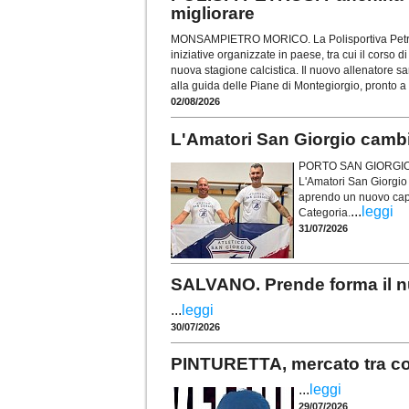
migliorare
MONSAMPIETRO MORICO. La Polisportiva Petrus,
iniziative organizzate in paese, tra cui il corso di
nuova stagione calcistica. Il nuovo allenatore 
alla guida delle Piane di Montegiorgio, pronto a
02/08/2026
L'Amatori San Giorgio camb
PORTO SAN GIORGIO. U
L'Amatori San Giorgio
aprendo un nuovo capit
...
leggi
Categoria.
31/07/2026
SALVANO. Prende forma il nu
...
leggi
30/07/2026
PINTURETTA, mercato tra conf
...
leggi
29/07/2026