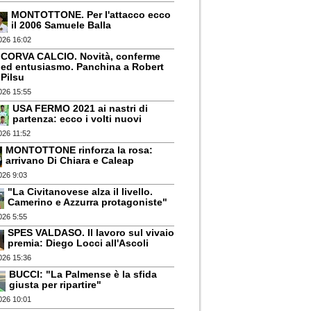
MONTOTTONE. Per l'attacco ecco
il 2006 Samuele Balla
026 16:02
CORVA CALCIO. Novità, conferme
ed entusiasmo. Panchina a Robert
Pilsu
026 15:55
USA FERMO 2021 ai nastri di
partenza: ecco i volti nuovi
026 11:52
MONTOTTONE rinforza la rosa:
arrivano Di Chiara e Caleap
026 9:03
"La Civitanovese alza il livello.
Camerino e Azzurra protagoniste"
026 5:55
SPES VALDASO. Il lavoro sul vivaio
premia: Diego Locci all'Ascoli
026 15:36
BUCCI: "La Palmense è la sfida
giusta per ripartire"
026 10:01