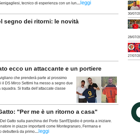
...
leggi
 Senigagliesi, tecnico di esperienza con un lun
30/07/2
egno dei ritorni: le novità
28/07/2
27/07/2
o ecco un attaccante e un portiere
gliano che prenderà parte al prossimo
ni il DS Mirco Settimi ha messo a segno due
la squadra. Si tratta dell’attaccate classe
tto: "Per me è un ritorno a casa"
Del Gatto sulla panchina del Porto Sant'Elpidio è pronta a iniziare.
enatore in piazze importanti come Montegranaro, Fermana e
...
leggi
co debutterà da primo