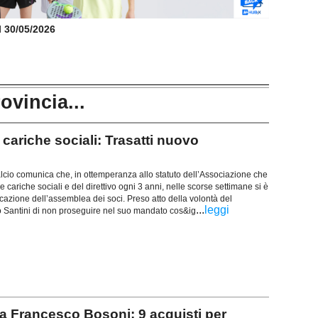
il 30/05/2026
rovincia...
riche sociali: Trasatti nuovo
cio comunica che, in ottemperanza allo statuto dell’Associazione che
e cariche sociali e del direttivo ogni 3 anni, nelle scorse settimane si è
azione dell’assemblea dei soci. Preso atto della volontà del
...
leggi
 Santini di non proseguire nel suo mandato cos&ig
 Francesco Bosoni: 9 acquisti per