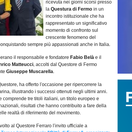
ricevuta nei giorni scorsi presso
la
Questura di Fermo
in un
incontro istituzionale che ha
rappresentato un significativo
momento di confronto sul
crescente fenomeno del
 conquistando sempre più appassionati anche in Italia.
ù erano il responsabile e fondatore
Fabio Belà
e il
nrico Matteucci
, accolti dal Questore di Fermo
nte
Giuseppe Muscarella
.
Questore, ha offerto l'occasione per ripercorrere la
rina, illustrando i successi ottenuti negli ultimi anni.
comprende tre titoli italiani, un titolo europeo e
azionali, risultati che hanno contribuito a fare della
e realtà di riferimento del movimento.
ivolto al Questore Ferraro l'invito ufficiale a