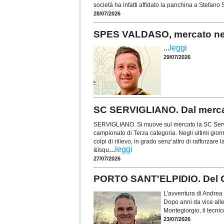
società ha infatti affidato la panchina a Stefano
28/07/2026
SPES VALDASO, mercato nel s
...
leggi
29/07/2026
SC SERVIGLIANO. Dal mercat
SERVIGLIANO. Si muove sul mercato la SC Servi
campionato di Terza categoria. Negli ultimi gior
colpi di rilievo, in grado senz’altro di rafforzare 
...
leggi
&lsqu
27/07/2026
PORTO SANT'ELPIDIO. Del Ga
L'avventura di Andrea 
Dopo anni da vice all
Montegiorgio, il tecni
23/07/2026