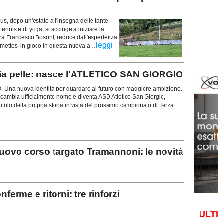
 dopo un'estate all'insegna delle tante
 tennis e di yoga, si accinge a iniziare la
sarà Francesco Bosoni, reduce dall'esperienza
...
leggi
 mettesi in gioco in questa nuova a
ia pelle: nasce l'ATLETICO SAN GIORGIO
na nuova identità per guardare al futuro con maggiore ambizione.
 cambia ufficialmente nome e diventa ASD Atletico San Giorgio,
olo della propria storia in vista del prossimo campionato di Terza
ovo corso targato Tramannoni: le novità
erme e ritorni: tre rinforzi
ULT