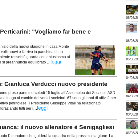
06/08/2
ticarini: "Vogliamo far bene e
06/08/2
nizio della nuova stagione in casa Monte
volti nuovi e l'arrivo in panchina di un
biente rossoblù guarda con entusiasmo al
05/08/2
...
leggi
 si preannuncia equilibrato
04/08/2
i: Gianluca Verducci nuovo presidente
anno preso parte mercoledì 15 luglio all’Assemblea dei Soci dell’ASD
04/08/2
ato luogo al cambio dei vertici societari. 67 sono gli anni di attività per
ortivo petritolese. Il Presidente Giuseppe Vitali ha relazionato
...
leggi
ngraziando tutti per i
03/08/2
a: il nuovo allenatore è Senigagliesi
03/08/2
iduato l'allenatore che guiderà la squadra nella prossima stagione. La