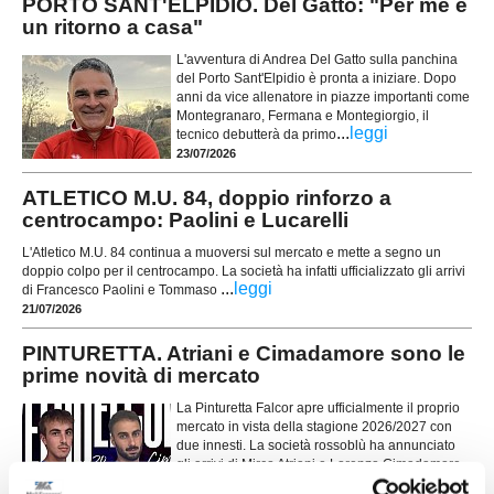
PORTO SANT'ELPIDIO. Del Gatto: "Per me è
un ritorno a casa"
L'avventura di Andrea Del Gatto sulla panchina
del Porto Sant'Elpidio è pronta a iniziare. Dopo
anni da vice allenatore in piazze importanti come
Montegranaro, Fermana e Montegiorgio, il
...
leggi
tecnico debutterà da primo
23/07/2026
ATLETICO M.U. 84, doppio rinforzo a
centrocampo: Paolini e Lucarelli
L'Atletico M.U. 84 continua a muoversi sul mercato e mette a segno un
doppio colpo per il centrocampo. La società ha infatti ufficializzato gli arrivi
...
leggi
di Francesco Paolini e Tommaso
21/07/2026
PINTURETTA. Atriani e Cimadamore sono le
prime novità di mercato
La Pinturetta Falcor apre ufficialmente il proprio
mercato in vista della stagione 2026/2027 con
due innesti. La società rossoblù ha annunciato
gli arrivi di Mirco Atriani e Lorenzo Cimadamore,
...
leggi
primi rinforz