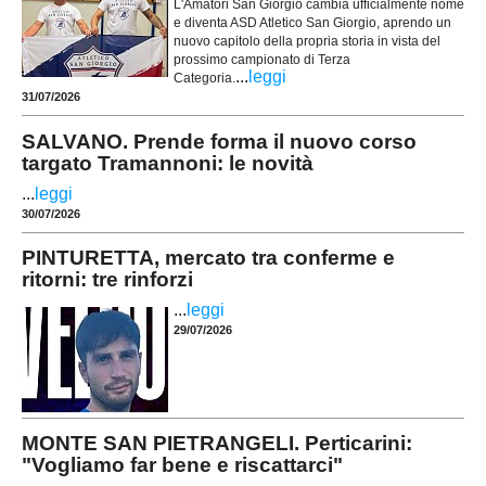
L'Amatori San Giorgio cambia ufficialmente nome
e diventa ASD Atletico San Giorgio, aprendo un
nuovo capitolo della propria storia in vista del
prossimo campionato di Terza
...
leggi
Categoria.
31/07/2026
SALVANO. Prende forma il nuovo corso
targato Tramannoni: le novità
...
leggi
30/07/2026
PINTURETTA, mercato tra conferme e
ritorni: tre rinforzi
...
leggi
29/07/2026
MONTE SAN PIETRANGELI. Perticarini:
"Vogliamo far bene e riscattarci"