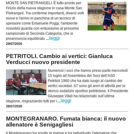
MONTE SAN PIETRANGELI. È tutto pronto per
l'inizio della nuova stagione in casa Monte San
Pietrangeli. Tra conferme importanti, diversi volti
nuovi e l'arrivo in panchina di un tecnico di
spessore come Emanuele Poggi, l'ambiente
rossoblù guarda con entusiasmo al prossimo
campionato di Seconda Categoria, che si
...
leggi
preannuncia equilibrato
29/07/2026
PETRITOLI. Cambio ai vertici: Gianluca
Verducci nuovo presidente
Numerosi i soci che hanno preso parte mercoledì
15 luglio all’Assemblea dei Soci dell’ASD
Petritoli 1960 che ha dato luogo al cambio dei
vertici societari. 67 sono gli anni di attività per lo
storico sodalizio sportivo petritolese. Il Presidente
Giuseppe Vitali ha relazionato sull’ultima
...
leggi
stagione, ringraziando tutti per i
28/07/2026
MONTEGRANARO. Fumata bianca: il nuovo
allenatore è Senigagliesi
Il Montegranaro ha sciolto le riserve e ha individuato l'allenatore che