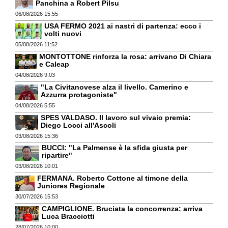
Panchina a Robert Pilsu
06/08/2026 15:55
USA FERMO 2021 ai nastri di partenza: ecco i
volti nuovi
05/08/2026 11:52
MONTOTTONE rinforza la rosa: arrivano Di Chiara
e Caleap
04/08/2026 9:03
"La Civitanovese alza il livello. Camerino e
Azzurra protagoniste"
04/08/2026 5:55
SPES VALDASO. Il lavoro sul vivaio premia:
Diego Locci all'Ascoli
03/08/2026 15:36
BUCCI: "La Palmense è la sfida giusta per
ripartire"
03/08/2026 10:01
FERMANA. Roberto Cottone al timone della
Juniores Regionale
30/07/2026 15:53
CAMPIGLIONE. Bruciata la concorrenza: arriva
Luca Bracciotti
28/07/2026 10:00