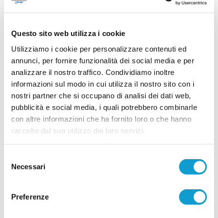
21/07/2026
PORTO SANT'ELPIDIO. Cannoni nuovo DS:
"Ripartiamo con idee chiare"
Questo sito web utilizza i cookie
Ripartire da zero, puntando sui giovani del
Utilizziamo i cookie per personalizzare contenuti ed
territorio e su un forte senso di appartenenza. È
annunci, per fornire funzionalità dei social media e per
questa la missione di Alessandro Cannoni, nuovo
analizzare il nostro traffico. Condividiamo inoltre
direttore sportivo del Porto Sant'Elpidio, chiamato
a costruire la squadra che affronterà il prossimo
informazioni sul modo in cui utilizza il nostro sito con i
...
leggi
campionato di Promo
nostri partner che si occupano di analisi dei dati web,
20/07/2026
pubblicità e social media, i quali potrebbero combinarle
PIANE MG. Altri due rinforzi e sfilza di
con altre informazioni che ha fornito loro o che hanno
riconferme
raccolto dal suo utilizzo dei loro servizi.
Il Piane MG prosegue la costruzione della rosa in
vista della nuova stagione. Dopo i sei acquisti
Selezione
annunciati nei giorni scorsi, la società ha
...
leggi
Necessari
ufficializzato altri
del
20/07/2026
consenso
Preferenze
Vai all'edizione provinciale