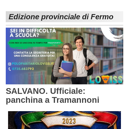
PESARO URBINO
PROMOZIONE
DIRETTA
Edizione provinciale di Fermo
Carica la tua Rosa
1^ CATEGORIA
2^ CATEGORIA
3^ CATEGORIA
GIOVANILI
SALVANO. Ufficiale:
panchina a Tramannoni