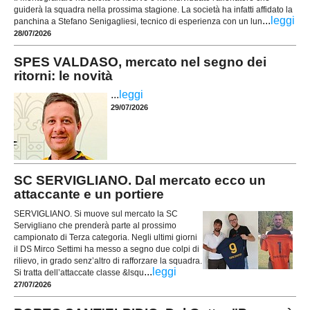
guiderà la squadra nella prossima stagione. La società ha infatti affidato la
...
leggi
panchina a Stefano Senigagliesi, tecnico di esperienza con un lun
28/07/2026
SPES VALDASO, mercato nel segno dei
ritorni: le novità
...
leggi
29/07/2026
SC SERVIGLIANO. Dal mercato ecco un
attaccante e un portiere
SERVIGLIANO. Si muove sul mercato la SC
Servigliano che prenderà parte al prossimo
campionato di Terza categoria. Negli ultimi giorni
il DS Mirco Settimi ha messo a segno due colpi di
rilievo, in grado senz’altro di rafforzare la squadra.
...
leggi
Si tratta dell’attaccate classe &lsqu
27/07/2026