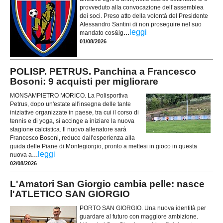
provveduto alla convocazione dell’assemblea
dei soci. Preso atto della volontà del Presidente
Alessandro Santini di non proseguire nel suo
...
leggi
mandato cos&ig
01/08/2026
POLISP. PETRUS. Panchina a Francesco
Bosoni: 9 acquisti per migliorare
MONSAMPIETRO MORICO. La Polisportiva
Petrus, dopo un'estate all'insegna delle tante
iniziative organizzate in paese, tra cui il corso di
tennis e di yoga, si accinge a iniziare la nuova
stagione calcistica. Il nuovo allenatore sarà
Francesco Bosoni, reduce dall'esperienza alla
guida delle Piane di Montegiorgio, pronto a mettesi in gioco in questa
...
leggi
nuova a
02/08/2026
L'Amatori San Giorgio cambia pelle: nasce
l'ATLETICO SAN GIORGIO
PORTO SAN GIORGIO. Una nuova identità per
guardare al futuro con maggiore ambizione.