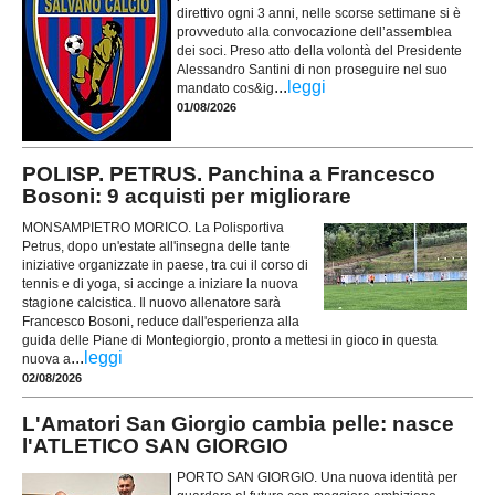
direttivo ogni 3 anni, nelle scorse settimane si è
provveduto alla convocazione dell’assemblea
dei soci. Preso atto della volontà del Presidente
Alessandro Santini di non proseguire nel suo
...
leggi
mandato cos&ig
01/08/2026
POLISP. PETRUS. Panchina a Francesco
Bosoni: 9 acquisti per migliorare
MONSAMPIETRO MORICO. La Polisportiva
Petrus, dopo un'estate all'insegna delle tante
iniziative organizzate in paese, tra cui il corso di
tennis e di yoga, si accinge a iniziare la nuova
stagione calcistica. Il nuovo allenatore sarà
Francesco Bosoni, reduce dall'esperienza alla
guida delle Piane di Montegiorgio, pronto a mettesi in gioco in questa
...
leggi
nuova a
02/08/2026
L'Amatori San Giorgio cambia pelle: nasce
l'ATLETICO SAN GIORGIO
PORTO SAN GIORGIO. Una nuova identità per