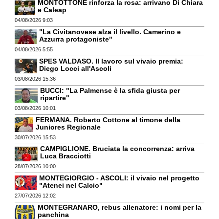
MONTOTTONE rinforza la rosa: arrivano Di Chiara
e Caleap
04/08/2026 9:03
"La Civitanovese alza il livello. Camerino e
Azzurra protagoniste"
04/08/2026 5:55
SPES VALDASO. Il lavoro sul vivaio premia:
Diego Locci all'Ascoli
03/08/2026 15:36
BUCCI: "La Palmense è la sfida giusta per
ripartire"
03/08/2026 10:01
FERMANA. Roberto Cottone al timone della
Juniores Regionale
30/07/2026 15:53
CAMPIGLIONE. Bruciata la concorrenza: arriva
Luca Bracciotti
28/07/2026 10:00
MONTEGIORGIO - ASCOLI: il vivaio nel progetto
"Atenei nel Calcio"
27/07/2026 12:02
MONTEGRANARO, rebus allenatore: i nomi per la
panchina