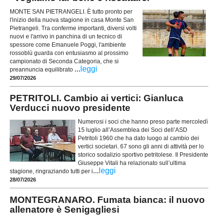
MONTE SAN PIETRANGELI. È tutto pronto per
l'inizio della nuova stagione in casa Monte San
Pietrangeli. Tra conferme importanti, diversi volti
nuovi e l'arrivo in panchina di un tecnico di
spessore come Emanuele Poggi, l'ambiente
rossoblù guarda con entusiasmo al prossimo
campionato di Seconda Categoria, che si
...
leggi
preannuncia equilibrato
29/07/2026
PETRITOLI. Cambio ai vertici: Gianluca
Verducci nuovo presidente
Numerosi i soci che hanno preso parte mercoledì
15 luglio all’Assemblea dei Soci dell’ASD
Petritoli 1960 che ha dato luogo al cambio dei
vertici societari. 67 sono gli anni di attività per lo
storico sodalizio sportivo petritolese. Il Presidente
Giuseppe Vitali ha relazionato sull’ultima
...
leggi
stagione, ringraziando tutti per i
28/07/2026
MONTEGRANARO. Fumata bianca: il nuovo
allenatore è Senigagliesi