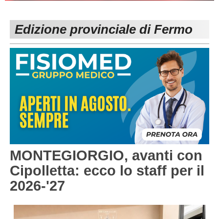
PESARO URBINO
PROMOZIONE
DIRETTA
Edizione provinciale di Fermo
Carica la tua Rosa
1^ CATEGORIA
2^ CATEGORIA
3^ CATEGORIA
GIOVANILI
MONTEGIORGIO, avanti con
Cipolletta: ecco lo staff per il
2026-'27