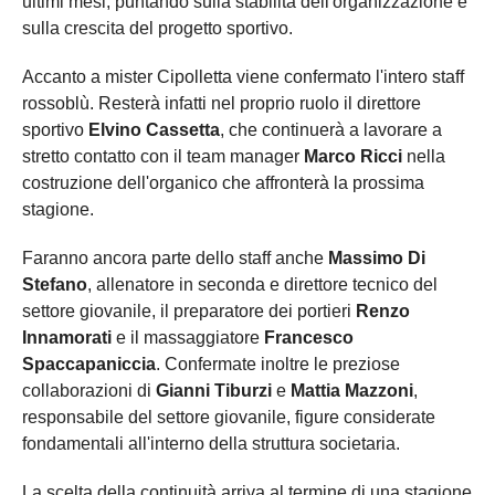
ultimi mesi, puntando sulla stabilità dell'organizzazione e
sulla crescita del progetto sportivo.
Accanto a mister Cipolletta viene confermato l'intero staff
rossoblù. Resterà infatti nel proprio ruolo il direttore
sportivo
Elvino Cassetta
, che continuerà a lavorare a
stretto contatto con il team manager
Marco Ricci
nella
costruzione dell'organico che affronterà la prossima
stagione.
Faranno ancora parte dello staff anche
Massimo Di
Stefano
, allenatore in seconda e direttore tecnico del
settore giovanile, il preparatore dei portieri
Renzo
Innamorati
e il massaggiatore
Francesco
Spaccapaniccia
. Confermate inoltre le preziose
collaborazioni di
Gianni Tiburzi
e
Mattia Mazzoni
,
responsabile del settore giovanile, figure considerate
fondamentali all'interno della struttura societaria.
La scelta della continuità arriva al termine di una stagione