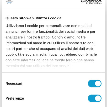
PORTO SANT'ELPIDIO. Del Gatto: "Per me è
un ritorno a casa"
L'avventura di Andrea Del Gatto sulla panchina
Questo sito web utilizza i cookie
del Porto Sant'Elpidio è pronta a iniziare. Dopo
anni da vice allenatore in piazze importanti come
Utilizziamo i cookie per personalizzare contenuti ed
Montegranaro, Fermana e Montegiorgio, il
annunci, per fornire funzionalità dei social media e per
...
leggi
tecnico debutterà da primo
analizzare il nostro traffico. Condividiamo inoltre
23/07/2026
informazioni sul modo in cui utilizza il nostro sito con i
ATLETICO M.U. 84, doppio rinforzo a
nostri partner che si occupano di analisi dei dati web,
centrocampo: Paolini e Lucarelli
pubblicità e social media, i quali potrebbero combinarle
L'Atletico M.U. 84 continua a muoversi sul mercato e mette a segno un
con altre informazioni che ha fornito loro o che hanno
doppio colpo per il centrocampo. La società ha infatti ufficializzato gli arrivi
raccolto dal suo utilizzo dei loro servizi.
...
leggi
di Francesco Paolini e Tommaso
21/07/2026
Selezione
PINTURETTA. Atriani e Cimadamore sono le
Necessari
prime novità di mercato
del
consenso
La Pinturetta Falcor apre ufficialmente il proprio
mercato in vista della stagione 2026/2027 con
Preferenze
due innesti. La società rossoblù ha annunciato
gli arrivi di Mirco Atriani e Lorenzo Cimadamore,