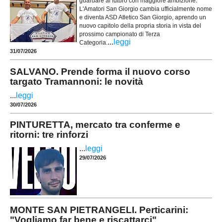
guardare al futuro con maggiore ambizione.
L'Amatori San Giorgio cambia ufficialmente nome
e diventa ASD Atletico San Giorgio, aprendo un
nuovo capitolo della propria storia in vista del
prossimo campionato di Terza
...
leggi
Categoria.
31/07/2026
SALVANO. Prende forma il nuovo corso
targato Tramannoni: le novità
...
leggi
30/07/2026
PINTURETTA, mercato tra conferme e
ritorni: tre rinforzi
...
leggi
29/07/2026
MONTE SAN PIETRANGELI. Perticarini:
"Vogliamo far bene e riscattarci"