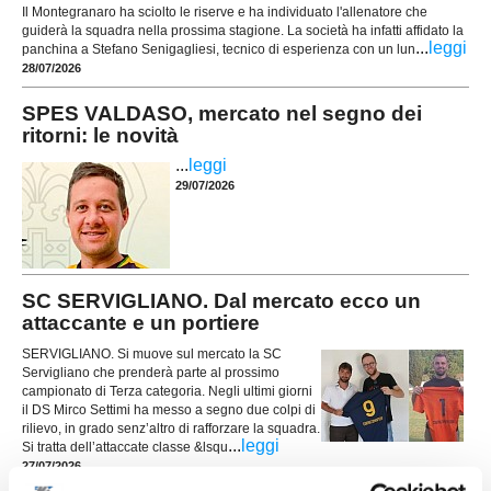
Il Montegranaro ha sciolto le riserve e ha individuato l'allenatore che
guiderà la squadra nella prossima stagione. La società ha infatti affidato la
...
leggi
panchina a Stefano Senigagliesi, tecnico di esperienza con un lun
28/07/2026
SPES VALDASO, mercato nel segno dei
ritorni: le novità
...
leggi
29/07/2026
SC SERVIGLIANO. Dal mercato ecco un
attaccante e un portiere
SERVIGLIANO. Si muove sul mercato la SC
Servigliano che prenderà parte al prossimo
campionato di Terza categoria. Negli ultimi giorni
il DS Mirco Settimi ha messo a segno due colpi di
rilievo, in grado senz’altro di rafforzare la squadra.
...
leggi
Si tratta dell’attaccate classe &lsqu
27/07/2026