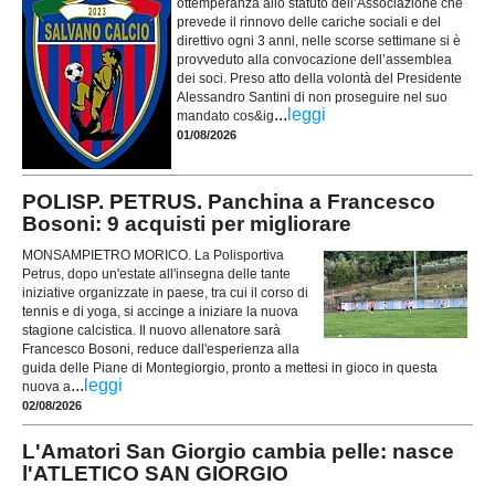
ottemperanza allo statuto dell’Associazione che
prevede il rinnovo delle cariche sociali e del
direttivo ogni 3 anni, nelle scorse settimane si è
provveduto alla convocazione dell’assemblea
dei soci. Preso atto della volontà del Presidente
Alessandro Santini di non proseguire nel suo
...
leggi
mandato cos&ig
01/08/2026
POLISP. PETRUS. Panchina a Francesco
Bosoni: 9 acquisti per migliorare
MONSAMPIETRO MORICO. La Polisportiva
Petrus, dopo un'estate all'insegna delle tante
iniziative organizzate in paese, tra cui il corso di
tennis e di yoga, si accinge a iniziare la nuova
stagione calcistica. Il nuovo allenatore sarà
Francesco Bosoni, reduce dall'esperienza alla
guida delle Piane di Montegiorgio, pronto a mettesi in gioco in questa
...
leggi
nuova a
02/08/2026
L'Amatori San Giorgio cambia pelle: nasce
l'ATLETICO SAN GIORGIO