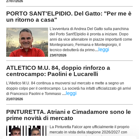
27/07/2026
PORTO SANT'ELPIDIO. Del Gatto: "Per me è
un ritorno a casa"
L'avventura di Andrea Del Gatto sulla panchina
del Porto Sant'Elpidio è pronta a iniziare. Dopo
anni da vice allenatore in piazze importanti come
Montegranaro, Fermana e Montegiorgio, il
...
leggi
tecnico debutterà da primo
23/07/2026
ATLETICO M.U. 84, doppio rinforzo a
centrocampo: Paolini e Lucarelli
L'Atletico M.U. 84 continua a muoversi sul mercato e mette a segno un
doppio colpo per il centrocampo. La società ha infatti ufficializzato gli arrivi
...
leggi
di Francesco Paolini e Tommaso
21/07/2026
PINTURETTA. Atriani e Cimadamore sono le
prime novità di mercato
La Pinturetta Falcor apre ufficialmente il proprio
mercato in vista della stagione 2026/2027 con
due innesti. La società rossoblù ha annunciato