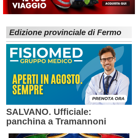
MACERATA
ECCELLENZA
REGIONALI
PESARO URBINO
PROMOZIONE
DIRETTA
Edizione provinciale di Fermo
Carica la tua Rosa
1^ CATEGORIA
2^ CATEGORIA
3^ CATEGORIA
GIOVANILI
SALVANO. Ufficiale:
panchina a Tramannoni