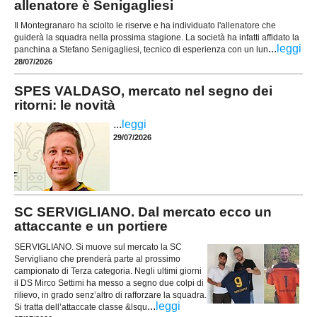
allenatore è Senigagliesi
Il Montegranaro ha sciolto le riserve e ha individuato l'allenatore che
guiderà la squadra nella prossima stagione. La società ha infatti affidato la
...
leggi
panchina a Stefano Senigagliesi, tecnico di esperienza con un lun
28/07/2026
SPES VALDASO, mercato nel segno dei
ritorni: le novità
...
leggi
29/07/2026
SC SERVIGLIANO. Dal mercato ecco un
attaccante e un portiere
SERVIGLIANO. Si muove sul mercato la SC
Servigliano che prenderà parte al prossimo
campionato di Terza categoria. Negli ultimi giorni
il DS Mirco Settimi ha messo a segno due colpi di
rilievo, in grado senz’altro di rafforzare la squadra.
...
leggi
Si tratta dell’attaccate classe &lsqu