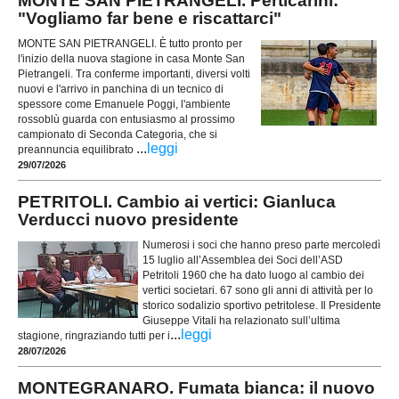
MONTE SAN PIETRANGELI. Perticarini:
"Vogliamo far bene e riscattarci"
MONTE SAN PIETRANGELI. È tutto pronto per
l'inizio della nuova stagione in casa Monte San
Pietrangeli. Tra conferme importanti, diversi volti
nuovi e l'arrivo in panchina di un tecnico di
spessore come Emanuele Poggi, l'ambiente
rossoblù guarda con entusiasmo al prossimo
campionato di Seconda Categoria, che si
...
leggi
preannuncia equilibrato
29/07/2026
PETRITOLI. Cambio ai vertici: Gianluca
Verducci nuovo presidente
Numerosi i soci che hanno preso parte mercoledì
15 luglio all’Assemblea dei Soci dell’ASD
Petritoli 1960 che ha dato luogo al cambio dei
vertici societari. 67 sono gli anni di attività per lo
storico sodalizio sportivo petritolese. Il Presidente
Giuseppe Vitali ha relazionato sull’ultima
...
leggi
stagione, ringraziando tutti per i
28/07/2026
MONTEGRANARO. Fumata bianca: il nuovo