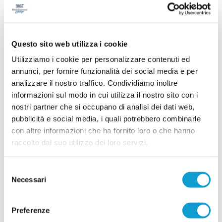
gli arrivi di Mirco Atriani e Lorenzo Cimadamore,
...
leggi
primi rinforz
21/07/2026
PORTO SANT'ELPIDIO. Cannoni nuovo DS:
Questo sito web utilizza i cookie
"Ripartiamo con idee chiare"
Utilizziamo i cookie per personalizzare contenuti ed
Ripartire da zero, puntando sui giovani del
annunci, per fornire funzionalità dei social media e per
territorio e su un forte senso di appartenenza. È
analizzare il nostro traffico. Condividiamo inoltre
questa la missione di Alessandro Cannoni, nuovo
direttore sportivo del Porto Sant'Elpidio, chiamato
informazioni sul modo in cui utilizza il nostro sito con i
a costruire la squadra che affronterà il prossimo
nostri partner che si occupano di analisi dei dati web,
...
leggi
campionato di Promo
pubblicità e social media, i quali potrebbero combinarle
20/07/2026
con altre informazioni che ha fornito loro o che hanno
PIANE MG. Altri due rinforzi e sfilza di
raccolto dal suo utilizzo dei loro servizi.
riconferme
Il Piane MG prosegue la costruzione della rosa in
Selezione
vista della nuova stagione. Dopo i sei acquisti
Necessari
annunciati nei giorni scorsi, la società ha
del
...
leggi
ufficializzato altri
consenso
20/07/2026
Preferenze
Vai all'edizione provinciale