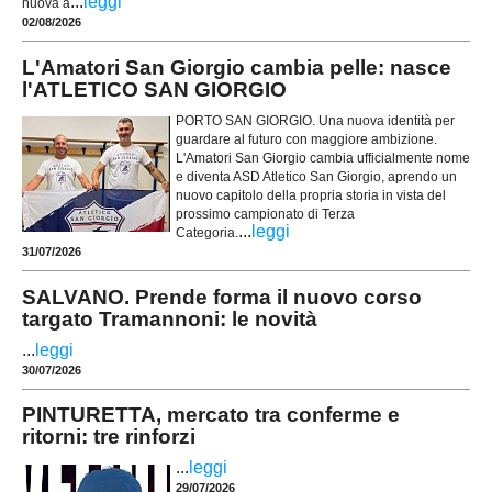
...
leggi
nuova a
02/08/2026
L'Amatori San Giorgio cambia pelle: nasce
l'ATLETICO SAN GIORGIO
PORTO SAN GIORGIO. Una nuova identità per
guardare al futuro con maggiore ambizione.
L'Amatori San Giorgio cambia ufficialmente nome
e diventa ASD Atletico San Giorgio, aprendo un
nuovo capitolo della propria storia in vista del
prossimo campionato di Terza
...
leggi
Categoria.
31/07/2026
SALVANO. Prende forma il nuovo corso
targato Tramannoni: le novità
...
leggi
30/07/2026
PINTURETTA, mercato tra conferme e
ritorni: tre rinforzi
...
leggi
29/07/2026