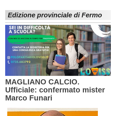
PESARO URBINO
PROMOZIONE
DIRETTA
Edizione provinciale di Fermo
Carica la tua Rosa
1^ CATEGORIA
2^ CATEGORIA
3^ CATEGORIA
GIOVANILI
MAGLIANO CALCIO.
Ufficiale: confermato mister
Marco Funari