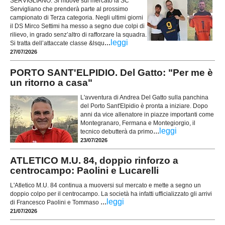
SERVIGLIANO. Si muove sul mercato la SC
Servigliano che prenderà parte al prossimo
campionato di Terza categoria. Negli ultimi giorni
il DS Mirco Settimi ha messo a segno due colpi di
rilievo, in grado senz’altro di rafforzare la squadra.
...
leggi
Si tratta dell’attaccate classe &lsqu
27/07/2026
PORTO SANT'ELPIDIO. Del Gatto: "Per me è
un ritorno a casa"
L'avventura di Andrea Del Gatto sulla panchina
del Porto Sant'Elpidio è pronta a iniziare. Dopo
anni da vice allenatore in piazze importanti come
Montegranaro, Fermana e Montegiorgio, il
...
leggi
tecnico debutterà da primo
23/07/2026
ATLETICO M.U. 84, doppio rinforzo a
centrocampo: Paolini e Lucarelli
L'Atletico M.U. 84 continua a muoversi sul mercato e mette a segno un
doppio colpo per il centrocampo. La società ha infatti ufficializzato gli arrivi
...
leggi
di Francesco Paolini e Tommaso
21/07/2026