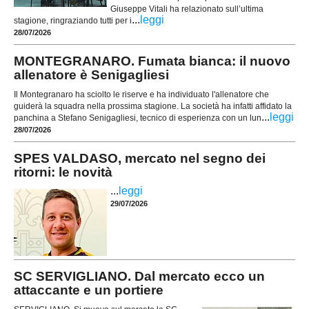
Giuseppe Vitali ha relazionato sull’ultima
...
leggi
stagione, ringraziando tutti per i
28/07/2026
MONTEGRANARO. Fumata bianca: il nuovo
allenatore è Senigagliesi
Il Montegranaro ha sciolto le riserve e ha individuato l'allenatore che
guiderà la squadra nella prossima stagione. La società ha infatti affidato la
...
leggi
panchina a Stefano Senigagliesi, tecnico di esperienza con un lun
28/07/2026
SPES VALDASO, mercato nel segno dei
ritorni: le novità
...
leggi
29/07/2026
SC SERVIGLIANO. Dal mercato ecco un
attaccante e un portiere