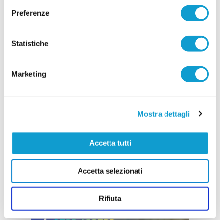
annunciati nei giorni scorsi, la società ha
Preferenze
...
leggi
ufficializzato altri
20/07/2026
Statistiche
Vai all'edizione provinciale
Marketing
Mostra dettagli
Accetta tutti
Accetta selezionati
Rifiuta