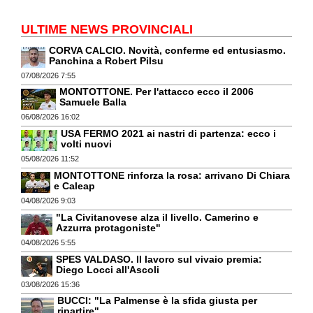
ULTIME NEWS PROVINCIALI
CORVA CALCIO. Novità, conferme ed entusiasmo.
Panchina a Robert Pilsu
07/08/2026 7:55
MONTOTTONE. Per l'attacco ecco il 2006
Samuele Balla
06/08/2026 16:02
USA FERMO 2021 ai nastri di partenza: ecco i
volti nuovi
05/08/2026 11:52
MONTOTTONE rinforza la rosa: arrivano Di Chiara
e Caleap
04/08/2026 9:03
"La Civitanovese alza il livello. Camerino e
Azzurra protagoniste"
04/08/2026 5:55
SPES VALDASO. Il lavoro sul vivaio premia:
Diego Locci all'Ascoli
03/08/2026 15:36
BUCCI: "La Palmense è la sfida giusta per
ripartire"