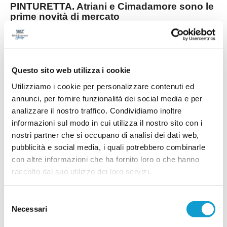
PINTURETTA. Atriani e Cimadamore sono le
prime novità di mercato
La Pinturetta Falcor apre ufficialmente il proprio
mercato in vista della stagione 2026/2027 con
due innesti. La società rossoblù ha annunciato
gli arrivi di Mirco Atriani e Lorenzo Cimadamore,
...
leggi
primi rinforz
Questo sito web utilizza i cookie
21/07/2026
Utilizziamo i cookie per personalizzare contenuti ed
PORTO SANT'ELPIDIO. Cannoni nuovo DS:
annunci, per fornire funzionalità dei social media e per
"Ripartiamo con idee chiare"
analizzare il nostro traffico. Condividiamo inoltre
Ripartire da zero, puntando sui giovani del
informazioni sul modo in cui utilizza il nostro sito con i
territorio e su un forte senso di appartenenza. È
nostri partner che si occupano di analisi dei dati web,
questa la missione di Alessandro Cannoni, nuovo
direttore sportivo del Porto Sant'Elpidio, chiamato
pubblicità e social media, i quali potrebbero combinarle
a costruire la squadra che affronterà il prossimo
con altre informazioni che ha fornito loro o che hanno
...
leggi
campionato di Promo
raccolto dal suo utilizzo dei loro servizi.
20/07/2026
PIANE MG. Altri due rinforzi e sfilza di
Selezione
riconferme
Necessari
del
Il Piane MG prosegue la costruzione della rosa in
consenso
vista della nuova stagione. Dopo i sei acquisti