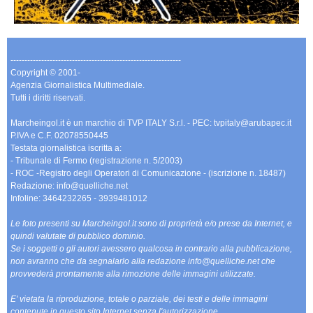
-------------------------------------------------------------
Copyright © 2001-
Agenzia Giornalistica Multimediale.
Tutti i diritti riservati.
Marcheingol.it è un marchio di TVP ITALY S.r.l. - PEC: tvpitaly@arubapec.it
P.IVA e C.F. 02078550445
Testata giornalistica iscritta a:
- Tribunale di Fermo (registrazione n. 5/2003)
- ROC -Registro degli Operatori di Comunicazione - (iscrizione n. 18487)
Redazione: info@quelliche.net
Infoline: 3464232265 - 3939481012
Le foto presenti su Marcheingol.it sono di proprietà e/o prese da Internet, e
quindi valutate di pubblico dominio.
Se i soggetti o gli autori avessero qualcosa in contrario alla pubblicazione,
non avranno che da segnalarlo alla redazione info@quelliche.net che
provvederà prontamente alla rimozione delle immagini utilizzate.
E' vietata la riproduzione, totale o parziale, dei testi e delle immagini
contenute in questo sito Internet senza l'autorizzazione.