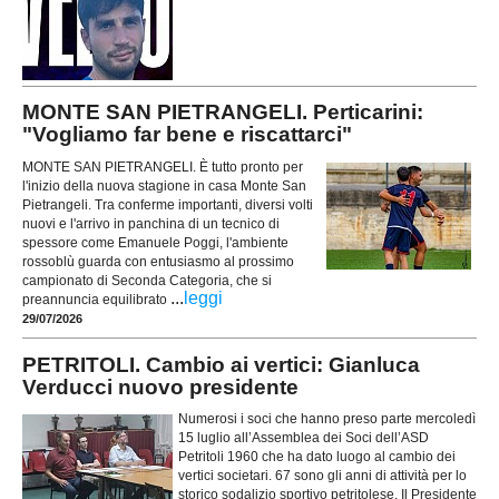
MONTE SAN PIETRANGELI. Perticarini:
"Vogliamo far bene e riscattarci"
MONTE SAN PIETRANGELI. È tutto pronto per
l'inizio della nuova stagione in casa Monte San
Pietrangeli. Tra conferme importanti, diversi volti
nuovi e l'arrivo in panchina di un tecnico di
spessore come Emanuele Poggi, l'ambiente
rossoblù guarda con entusiasmo al prossimo
campionato di Seconda Categoria, che si
...
leggi
preannuncia equilibrato
29/07/2026
PETRITOLI. Cambio ai vertici: Gianluca
Verducci nuovo presidente
Numerosi i soci che hanno preso parte mercoledì
15 luglio all’Assemblea dei Soci dell’ASD
Petritoli 1960 che ha dato luogo al cambio dei
vertici societari. 67 sono gli anni di attività per lo
storico sodalizio sportivo petritolese. Il Presidente