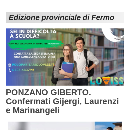
PESARO URBINO
PROMOZIONE
DIRETTA
Edizione provinciale di Fermo
Carica la tua Rosa
1^ CATEGORIA
2^ CATEGORIA
3^ CATEGORIA
GIOVANILI
PONZANO GIBERTO.
Confermati Gijergi, Laurenzi
e Marinangeli