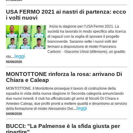
USA FERMO 2021 ai nastri di partenza: ecco
i volti nuovi
Inizia la stagione per l’USA Fermo 2021. La
società ha lavorato in modo specifico alla ricerca
di ragazzi con la voglia di sposare il progetto
biancoverde. Saranno sette i nuovi volti dei
fermani a disposizione di mister Francesco
Carboni: - Giacomo Ulissi (difensore), un gradito
...
leggi
rito
05/08/2026
MONTOTTONE rinforza la rosa: arrivano Di
Chiara e Caleap
MONTOTTONE. Il Montottone prosegue il lavoro di costruzione della
squadra in vista della nuova stagione in Seconda categoria annunciando
due nuovi innesti. Il club ha ufficializzato gli arrivi di Nicolò Di Chiara e
Amedeo Caleap, due profili pronti a mettere qualità e dinamismo al servizio
...
leggi
della formazione di mister Alessandro Del
04/08/2026
BUCCI: "La Palmense è la sfida giusta per
ripartire"