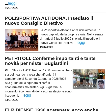
...
leggi
16/07/2026
POLISPORTIVA ALTIDONA. Insediato il
nuovo Consiglio Direttivo
La Polisportiva Altidona apre ufficialmente un
nuovo capitolo della propria storia. Nella serata
di martedì 7 luglio 2026 si è infatti insediato il
...
leggi
nuovo Consiglio Direttivo
13/07/2026
PETRITOLI. Conferme importanti e tante
novità per mister Bugiardini
PETRITOLO. L'ASD Petritoli 1960 comunica che si
sta delineando la rosa che affronterà il
campionato di Seconda Categoria 2026/2027.
Alla guida della squadra ci sarà il
riconfermatissimo mister Gigi Bugiardini. Al
momento, i confermati della scorsa stagione sono
...
leggi
i seguenti.
13/07/2026
ELPIDIENSE 1930 scatenata: ecco anche