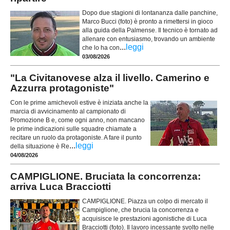
Dopo due stagioni di lontananza dalle panchine,
Marco Bucci (foto) è pronto a rimettersi in gioco
alla guida della Palmense. Il tecnico è tornato ad
allenare con entusiasmo, trovando un ambiente
...
leggi
che lo ha con
03/08/2026
"La Civitanovese alza il livello. Camerino e
Azzurra protagoniste"
Con le prime amichevoli estive è iniziata anche la
marcia di avvicinamento al campionato di
Promozione B e, come ogni anno, non mancano
le prime indicazioni sulle squadre chiamate a
recitare un ruolo da protagoniste. A fare il punto
...
leggi
della situazione è Re
04/08/2026
CAMPIGLIONE. Bruciata la concorrenza:
arriva Luca Bracciotti
CAMPIGLIONE. Piazza un colpo di mercato il
Campiglione, che brucia la concorrenza e
acquisisce le prestazioni agonistiche di Luca
Bracciotti (foto). Il lavoro incessante svolto nelle