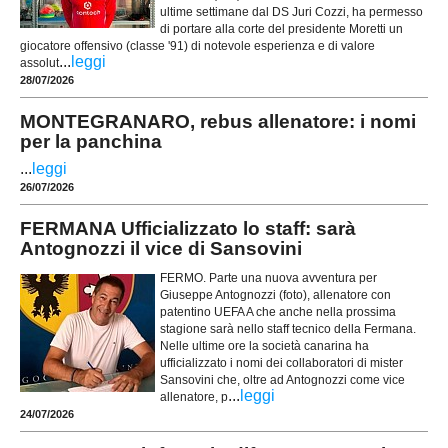
ultime settimane dal DS Juri Cozzi, ha permesso
di portare alla corte del presidente Moretti un
giocatore offensivo (classe '91) di notevole esperienza e di valore
...
leggi
assolut
28/07/2026
MONTEGRANARO, rebus allenatore: i nomi
per la panchina
...
leggi
26/07/2026
FERMANA Ufficializzato lo staff: sarà
Antognozzi il vice di Sansovini
FERMO. Parte una nuova avventura per
Giuseppe Antognozzi (foto), allenatore con
patentino UEFA A che anche nella prossima
stagione sarà nello staff tecnico della Fermana.
Nelle ultime ore la società canarina ha
ufficializzato i nomi dei collaboratori di mister
Sansovini che, oltre ad Antognozzi come vice
...
leggi
allenatore, p
24/07/2026