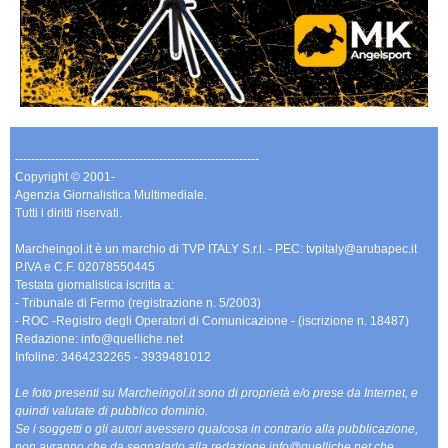
-------------------------------------------------------------
Copyright © 2001-
Agenzia Giornalistica Multimediale.
Tutti i diritti riservati.
Marcheingol.it è un marchio di TVP ITALY S.r.l. - PEC: tvpitaly@arubapec.it
P.IVA e C.F. 02078550445
Testata giornalistica iscritta a:
- Tribunale di Fermo (registrazione n. 5/2003)
- ROC -Registro degli Operatori di Comunicazione - (iscrizione n. 18487)
Redazione: info@quelliche.net
Infoline: 3464232265 - 3939481012
Le foto presenti su Marcheingol.it sono di proprietà e/o prese da Internet, e
quindi valutate di pubblico dominio.
Se i soggetti o gli autori avessero qualcosa in contrario alla pubblicazione,
non avranno che da segnalarlo alla redazione info@quelliche.net che