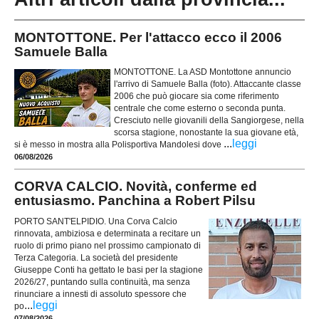
MONTOTTONE. Per l'attacco ecco il 2006
Samuele Balla
MONTOTTONE. La ASD Montottone annuncio
l'arrivo di Samuele Balla (foto). Attaccante classe
2006 che può giocare sia come riferimento
centrale che come esterno o seconda punta.
Cresciuto nelle giovanili della Sangiorgese, nella
scorsa stagione, nonostante la sua giovane età,
...
leggi
si è messo in mostra alla Polisportiva Mandolesi dove
06/08/2026
CORVA CALCIO. Novità, conferme ed
entusiasmo. Panchina a Robert Pilsu
PORTO SANT'ELPIDIO. Una Corva Calcio
rinnovata, ambiziosa e determinata a recitare un
ruolo di primo piano nel prossimo campionato di
Terza Categoria. La società del presidente
Giuseppe Conti ha gettato le basi per la stagione
2026/27, puntando sulla continuità, ma senza
rinunciare a innesti di assoluto spessore che
...
leggi
po
07/08/2026