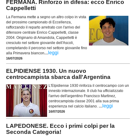
FERMANA. Rinforzo in difesa: ecco Enrico
Cappelletti
La Fermana mette a segno un altro colpo in vista
del prossimo campionato di Eccellenza,
rafforzando il reparto arretrato con l'arrivo del
difensore centrale Enrico Cappelletti, classe
2004. Originario di Amandola, Cappelletti è
cresciuto nel settore giovanile dell'Ascoli,
completando il percorso nel settore giovanile fino
...
leggi
alla Primavera biancon
16/07/2026
ELPIDIENSE 1930. Un nuovo
centrocampista sbarca dall'Argentina
L'Elpidiense 1930 rinforza il centrocampo con un
innesto internazionale. Il club ha ufficializzato
l'arrivo dell'argentino Francisco Martinez,
centrocampista classe 2001 alla sua prima
...
leggi
esperienza nel calcio italiano.
16/07/2026
LAPEDONESE. Ecco i primi colpi per la
Seconda Categoria!