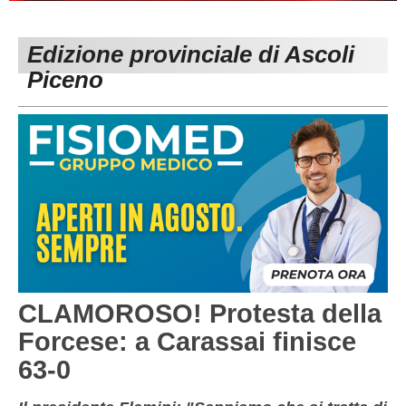
PESARO URBINO
PROMOZIONE
DIRETTA
Edizione provinciale di Ascoli
Carica la tua Rosa
1^ CATEGORIA
Piceno
2^ CATEGORIA
3^ CATEGORIA
GIOVANILI
CLAMOROSO! Protesta della
Forcese: a Carassai finisce
63-0