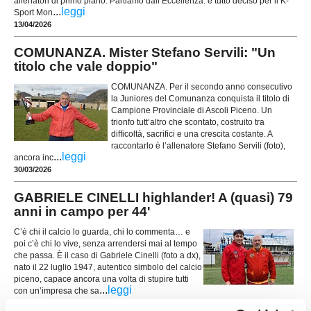
allenatori di primo piano. Partiamo dall’Eccellenza: è tutto deciso per il K-
...
leggi
Sport Mon
13/04/2026
COMUNANZA. Mister Stefano Servili: "Un
titolo che vale doppio"
COMUNANZA. Per il secondo anno consecutivo
la Juniores del Comunanza conquista il titolo di
Campione Provinciale di Ascoli Piceno. Un
trionfo tutt’altro che scontato, costruito tra
difficoltà, sacrifici e una crescita costante. A
raccontarlo è l’allenatore Stefano Servili (foto),
...
leggi
ancora inc
30/03/2026
GABRIELE CINELLI highlander! A (quasi) 79
anni in campo per 44'
C’è chi il calcio lo guarda, chi lo commenta… e
poi c’è chi lo vive, senza arrendersi mai al tempo
che passa. È il caso di Gabriele Cinelli (foto a dx),
nato il 22 luglio 1947, autentico simbolo del calcio
piceno, capace ancora una volta di stupire tutti
...
leggi
con un’impresa che sa
22/03/2026