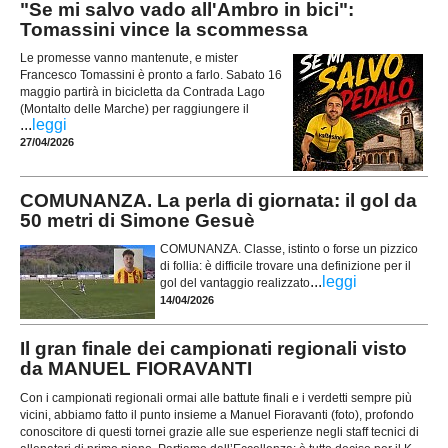
"Se mi salvo vado all'Ambro in bici":
Tomassini vince la scommessa
Le promesse vanno mantenute, e mister
Francesco Tomassini è pronto a farlo. Sabato 16
maggio partirà in bicicletta da Contrada Lago
(Montalto delle Marche) per raggiungere il
...
leggi
27/04/2026
COMUNANZA. La perla di giornata: il gol da
50 metri di Simone Gesuè
COMUNANZA. Classe, istinto o forse un pizzico
di follia: è difficile trovare una definizione per il
...
leggi
gol del vantaggio realizzato
14/04/2026
Il gran finale dei campionati regionali visto
da MANUEL FIORAVANTI
Con i campionati regionali ormai alle battute finali e i verdetti sempre più
vicini, abbiamo fatto il punto insieme a Manuel Fioravanti (foto), profondo
conoscitore di questi tornei grazie alle sue esperienze negli staff tecnici di