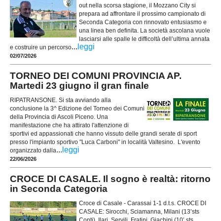
out nella scorsa stagione, il Mozzano City si
prepara ad affrontare il prossimo campionato di
Seconda Categoria con rinnovato entusiasmo e
una linea ben definita. La società ascolana vuole
lasciarsi alle spalle le difficoltà dell’ultima annata
...
leggi
e costruire un percorso
02/07/2026
TORNEO DEI COMUNI PROVINCIA AP.
Martedi 23 giugno il gran finale
RIPATRANSONE. Si sta avviando alla
conclusione la 3^ Edizione del Torneo dei Comuni
della Provincia di Ascoli Piceno. Una
manifestazione che ha attirato l'attenzione di
sportivi ed appassionati che hanno vissuto delle grandi serate di sport
presso l'impianto sportivo "Luca Carboni" in località Valtesino. L'evento
...
leggi
organizzato dalla
22/06/2026
CROCE DI CASALE. Il sogno è realtà: ritorno
in Seconda Categoria
Croce di Casale - Carassai 1-1 d.t.s. CROCE DI
CASALE: Sirocchi, Sciamanna, Milani (13’sts
Conti), Ilari, Servili, Fratini, Giachini (10’ sts