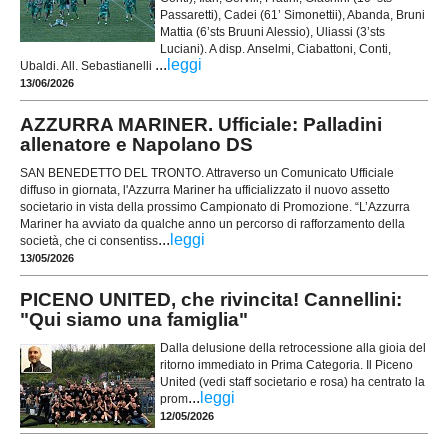
Passaretti), Cadei (61’ Simonettii), Abanda, Bruni
Mattia (6’sts Bruuni Alessio), Uliassi (3’sts
Luciani). A disp. Anselmi, Ciabattoni, Conti,
...
leggi
Ubaldi. All. Sebastianelli
13/06/2026
AZZURRA MARINER. Ufficiale: Palladini
allenatore e Napolano DS
SAN BENEDETTO DEL TRONTO. Attraverso un Comunicato Ufficiale
diffuso in giornata, l'Azzurra Mariner ha ufficializzato il nuovo assetto
societario in vista della prossimo Campionato di Promozione. “L’Azzurra
Mariner ha avviato da qualche anno un percorso di rafforzamento della
...
leggi
società, che ci consentiss
13/05/2026
PICENO UNITED, che rivincita! Cannellini:
"Qui siamo una famiglia"
Dalla delusione della retrocessione alla gioia del
ritorno immediato in Prima Categoria. Il Piceno
United (vedi staff societario e rosa) ha centrato la
...
leggi
prom
12/05/2026