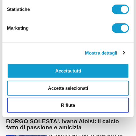
Un episodio grave ha scosso il mondo del calcio
Statistiche
giovanile nell’ascolano. Come riportato da Il
Resto del Carlino, un arbitro di soli 14 anni è
stato aggredito a scuola da un coetaneo,
giocatore che il giorno prima aveva diretto in una
Marketing
gara del campionato Under 15
...
leggi
Provinciale.
05/03/2026
Si avvicina un derby di cuore e di classifica
Mostra dettagli
per i cugini Galiè
Non sarà una semplice partita di campionato
Accetta tutti
quella in programma nel prossimo fine settimana,
nel girone H di Seconda Categoria. La sfida tra
Venarottese e Porta Romana promette scintille
Accetta selezionati
non solo per il peso specifico che avrà sulla
classifica, ma anche per una storia tutta
particolare che la rende ancora più affascinante: il derby in famiglia tra
...
leggi
L
Rifiuta
03/03/2026
BORGO SOLESTA'. Ivano Aloisi: il calcio
fatto di passione e amicizia