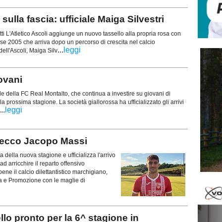
lla fascia: ufficiale Maiga Silvestri
tti L'Atletico Ascoli aggiunge un nuovo tassello alla propria rosa con
sse 2005 che arriva dopo un percorso di crescita nel calcio
...
leggi
dell'Ascoli, Maiga Silv
ovani
e della FC Real Montalto, che continua a investire su giovani di
lla prossima stagione. La società giallorossa ha ufficializzato gli arrivi
...
leggi
 ecco Jacopo Massi
a della nuova stagione e ufficializza l'arrivo
d arricchire il reparto offensivo
e il calcio dilettantistico marchigiano,
a e Promozione con le maglie di
o pronto per la 6^ stagione in