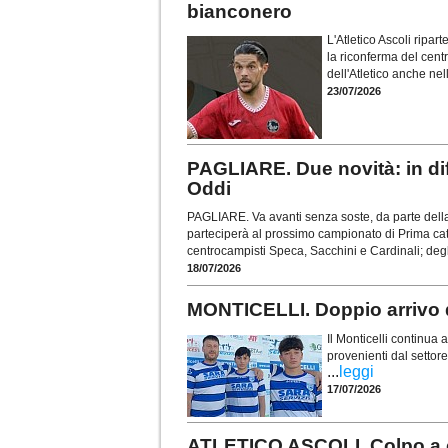
bianconero
L'Atletico Ascoli ripar
la riconferma del cent
dell'Atletico anche ne
23/07/2026
PAGLIARE. Due novità: in dif
Oddi
PAGLIARE. Va avanti senza soste, da parte della 
parteciperà al prossimo campionato di Prima cate
centrocampisti Speca, Sacchini e Cardinali; degl
18/07/2026
MONTICELLI. Doppio arrivo da
Il Monticelli continua a
provenienti dal settore
...
leggi
17/07/2026
ATLETICO ASCOLI. Colpo a c