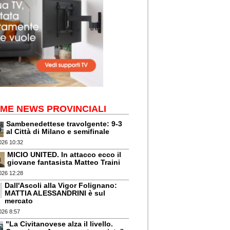
IME NEWS PROVINCIALI
Sambenedettese travolgente: 9-3
al Città di Milano e semifinale
026 10:32
MICIO UNITED. In attacco ecco il
giovane fantasista Matteo Traini
026 12:28
Dall'Ascoli alla Vigor Folignano:
MATTIA ALESSANDRINI è sul
mercato
026 8:57
"La Civitanovese alza il livello.