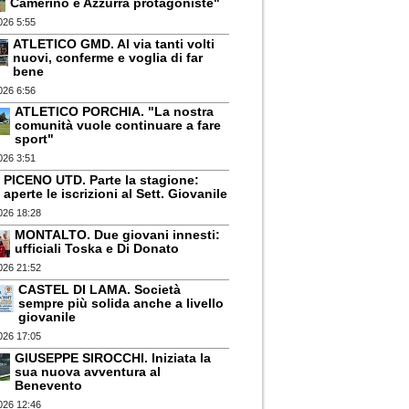
Camerino e Azzurra protagoniste"
026 5:55
ATLETICO GMD. Al via tanti volti
nuovi, conferme e voglia di far
bene
026 6:56
ATLETICO PORCHIA. "La nostra
comunità vuole continuare a fare
sport"
026 3:51
PICENO UTD. Parte la stagione:
aperte le iscrizioni al Sett. Giovanile
026 18:28
MONTALTO. Due giovani innesti:
ufficiali Toska e Di Donato
026 21:52
CASTEL DI LAMA. Società
sempre più solida anche a livello
giovanile
026 17:05
GIUSEPPE SIROCCHI. Iniziata la
sua nuova avventura al
Benevento
026 12:46