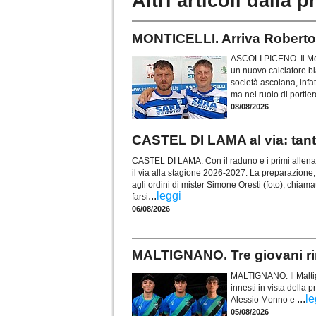
Altri articoli dalla p
MONTICELLI. Arriva Roberto D
ASCOLI PICENO. Il Mon
un nuovo calciatore bi
società ascolana, infat
ma nel ruolo di portier
08/08/2026
CASTEL DI LAMA al via: tanti 
CASTEL DI LAMA. Con il raduno e i primi allenam
il via alla stagione 2026-2027. La preparazione, i
agli ordini di mister Simone Oresti (foto), chia
...
leggi
farsi
06/08/2026
MALTIGNANO. Tre giovani rin
MALTIGNANO. Il Maltigna
innesti in vista della
...
le
Alessio Monno e
05/08/2026