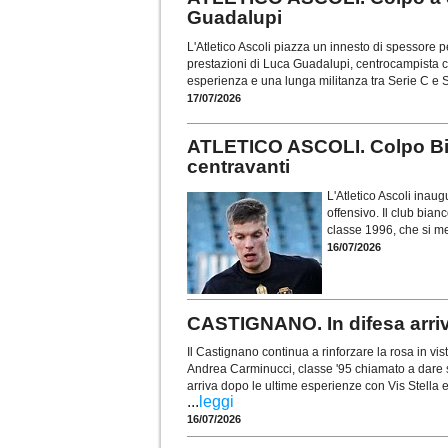
Guadalupi
L'Atletico Ascoli piazza un innesto di spessore 
prestazioni di Luca Guadalupi, centrocampista c
esperienza e una lunga militanza tra Serie C e 
17/07/2026
ATLETICO ASCOLI. Colpo Bian
centravanti
L'Atletico Ascoli inau
offensivo. Il club bia
classe 1996, che si me
16/07/2026
CASTIGNANO. In difesa arri
Il Castignano continua a rinforzare la rosa in vis
Andrea Carminucci, classe '95 chiamato a dare s
arriva dopo le ultime esperienze con Vis Stella
...
leggi
16/07/2026