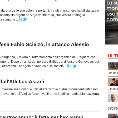
te da una delle sue colonne portanti. Il club bianconero ha ufficializzato
rocampista argentino Alejo Vechiarello, che vestirà la maglia
...
leggi
lla stagione
esa Fabio Scielzo, in attacco Alessio
ULT
dirigenza, il lavoro di rafforzamento dell’organico del Pagliare che
goria. Dopo gli arrivi del portiere Galizi; del difensore Genovese; dei
...
leggi
i attaccanti Caringola e Vannicola, la società
08/08/2
ll'Atletico Ascoli
04/08/2
 investire sui giovani e ufficializza l'arrivo di due promettenti difensori
 giovanile dell'Atletico Ascoli. Vestiranno infatti la maglia biancazzurra
04/08/2
entrocampo: è fatta per l'ex Samb