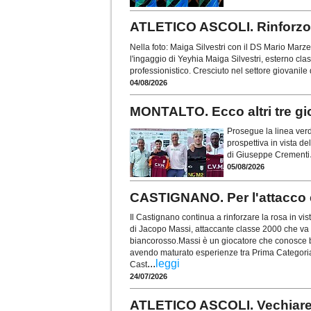
ATLETICO ASCOLI. Rinforzo su
Nella foto: Maiga Silvestri con il DS Mario Marze
l'ingaggio di Yeyhia Maiga Silvestri, esterno cla
professionistico. Cresciuto nel settore giovanile 
04/08/2026
MONTALTO. Ecco altri tre gi
Prosegue la linea verd
prospettiva in vista de
di Giuseppe Crementi
05/08/2026
CASTIGNANO. Per l'attacco
Il Castignano continua a rinforzare la rosa in vist
di Jacopo Massi, attaccante classe 2000 che va a
biancorosso.Massi è un giocatore che conosce ben
avendo maturato esperienze tra Prima Categori
...
leggi
Cast
24/07/2026
ATLETICO ASCOLI. Vechiarell