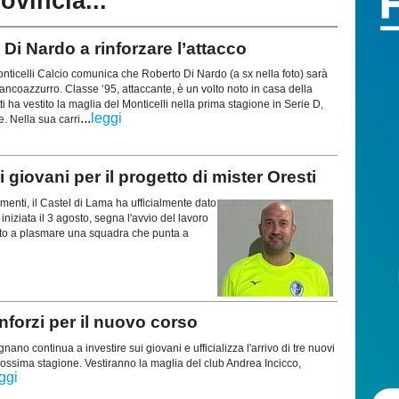
rovincia...
i Nardo a rinforzare l’attacco
ticelli Calcio comunica che Roberto Di Nardo (a sx nella foto) sarà
ancoazzurro. Classe ‘95, attaccante, è un volto noto in casa della
ti ha vestito la maglia del Monticelli nella prima stagione in Serie D,
...
leggi
e. Nella sua carri
giovani per il progetto di mister Oresti
enti, il Castel di Lama ha ufficialmente dato
niziata il 3 agosto, segna l'avvio del lavoro
mato a plasmare una squadra che punta a
forzi per il nuovo corso
no continua a investire sui giovani e ufficializza l'arrivo di tre nuovi
 prossima stagione. Vestiranno la maglia del club Andrea Incicco,
ggi