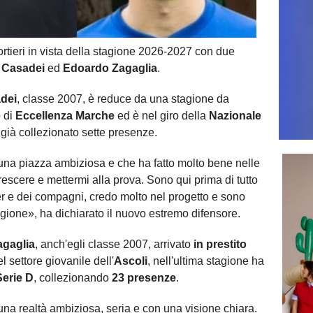
portieri in vista della stagione 2026-2027 con due
 Casadei
ed
Edoardo Zagaglia
.
dei
, classe 2007, è reduce da una stagione da
 di
Eccellenza Marche
ed è nel giro della
Nazionale
 già collezionato sette presenze.
 una piazza ambiziosa e che ha fatto molto bene nelle
 crescere e mettermi alla prova. Sono qui prima di tutto
er e dei compagni, credo molto nel progetto e sono
agione», ha dichiarato il nuovo estremo difensore.
gaglia
, anch'egli classe 2007, arrivato
in prestito
l settore giovanile dell'
Ascoli
, nell'ultima stagione ha
Serie D
, collezionando
23 presenze
.
 una realtà ambiziosa, seria e con una visione chiara.