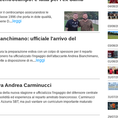
04/08/2
per il centrocampo assicurandosi le
lasse 1996 che porta in dote qualità,
...
leggi
Serie D
03/08/2
chimano: ufficiale l'arrivo del
03/08/2
gura la preparazione estiva con un colpo di spessore per il reparto
nconero ha ufficializzato l'ingaggio dell'attaccante Andrea Bianchimano,
...
leggi
tte a disposizione di m
01/08/2
31/07/2
va Andrea Carminucci
ta della nuova stagione e ufficializza l'ingaggio del difensore centrale
31/07/2
olidità ed esperienza al reparto arretrato biancorosso. Carminucci
 e Azzurra SBT, ma può vantare un curriculum importante maturato
29/07/2