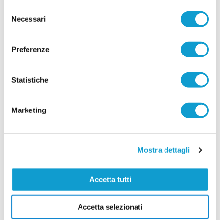
Selezione
CASTEL DI LAMA. Orgoglio e
Necessari
soddisfazione: Pulcini in finale regionale
del
consenso
CASTEL DI LAMA. L'ASD Castel di Lama non si
ferma, per il secondo anno consecutivo, l’ASD
Preferenze
Castel di Lama celebra un risultato di grande
prestigio: la qualificazione alla finale regionale del
Torneo U10/U11 Grassroots Challenge categoria
Pulcini. Un traguardo importante che conferma la
Statistiche
...
leggi
società tra le eccellenze del calcio giovanile marchigia
30/04/2026
Marketing
PAGLIARE. A giugno Campus Tecnico con
ex calciatori di Serie A
PAGLIARE DEL TRONTO. Una grande iniziativa
organizzata dall’ASD Pagliare per la prossima
Mostra dettagli
estate: un Campus Tecnico di Calcio, presso il
Centro Sportivo Oasi "La Valle". Tutti i ragazzi
che desiderano migliorare davvero il proprio
Accetta tutti
livello tecnico troveranno degli insegnati di altissimo livello, pronti a
...
leggi
seguirl
19/05/2026
Accetta selezionati
Vai all'edizione provinciale