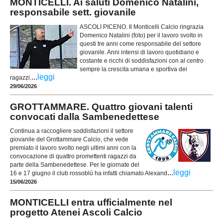
MONTICELLI. Ai saluti Domenico Natalini,
responsabile sett. giovanile
ASCOLI PICENO. Il Monticelli Calcio ringrazia
Domenico Natalini (foto) per il lavoro svolto in
questi tre anni come responsabile del settore
giovanile. Anni intensi di lavoro quotidiano e
costante e ricchi di soddisfazioni con al centro
sempre la crescita umana e sportiva dei
...
leggi
ragazzi.
29/06/2026
GROTTAMMARE. Quattro giovani talenti
convocati dalla Sambenedettese
Continua a raccogliere soddisfazioni il settore
giovanile del Grottammare Calcio, che vede
premiato il lavoro svolto negli ultimi anni con la
convocazione di quattro promettenti ragazzi da
parte della Sambenedettese. Per le giornate del
...
leggi
16 e 17 giugno il club rossoblù ha infatti chiamato Alexand
15/06/2026
MONTICELLI entra ufficialmente nel
progetto Atenei Ascoli Calcio