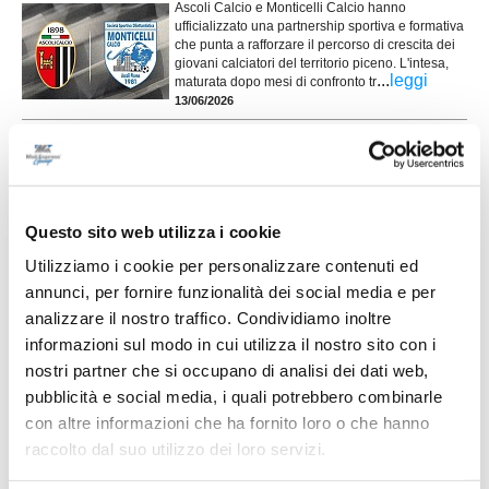
Ascoli Calcio e Monticelli Calcio hanno
ufficializzato una partnership sportiva e formativa
che punta a rafforzare il percorso di crescita dei
giovani calciatori del territorio piceno. L'intesa,
...
leggi
maturata dopo mesi di confronto tr
13/06/2026
AZZURRA MARINER. I Giovanissimi vincono
il titolo provinciale
CASTEL DI LAMA – Una vittoria che vale un titolo e certifica la crescita di
un progetto giovane ma già promettente. I Giovanissimi dell'Azzurra
Questo sito web utilizza i cookie
Mariner si laureano campioni provinciali grazie al successo per 2-1 contro
la Cuprense nella finale disputata al Comunale "Stipa". Una partita
Utilizziamo i cookie per personalizzare contenuti ed
...
leggi
combattuta, giocata con determina
annunci, per fornire funzionalità dei social media e per
17/05/2026
analizzare il nostro traffico. Condividiamo inoltre
ATLETICO AZZURRA COLLI. Gli Allievi
informazioni sul modo in cui utilizza il nostro sito con i
vincono il titolo provinciale
nostri partner che si occupano di analisi dei dati web,
Grande festa in casa Atletico Azzurra Colli: la
pubblicità e social media, i quali potrebbero combinarle
formazione Allievi si è laureata campione
con altre informazioni che ha fornito loro o che hanno
provinciale di Ascoli Piceno. Decisiva la vittoria
...
leggi
per 1-0 nella finale disputata a
raccolto dal suo utilizzo dei loro servizi.
16/05/2026