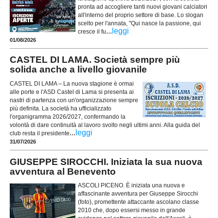
pronta ad accogliere tanti nuovi giovani calciatori
all'interno del proprio settore di base. Lo slogan
scelto per l'annata, "Qui nasce la passione, qui
...
leggi
cresce il fu
01/08/2026
CASTEL DI LAMA. Società sempre più
solida anche a livello giovanile
CASTEL DI LAMA – La nuova stagione è ormai
alle porte e l'ASD Castel di Lama si presenta ai
nastri di partenza con un'organizzazione sempre
più definita. La società ha ufficializzato
l'organigramma 2026/2027, confermando la
volontà di dare continuità al lavoro svolto negli ultimi anni. Alla guida del
...
leggi
club resta il presidente
31/07/2026
GIUSEPPE SIROCCHI. Iniziata la sua nuova
avventura al Benevento
ASCOLI PICENO. È iniziata una nuova e
affascinante avventura per Giuseppe Sirocchi
(foto), promettente attaccante ascolano classe
2010 che, dopo essersi messo in grande