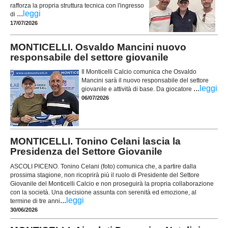
rafforza la propria struttura tecnica con l'ingresso
...
leggi
di
17/07/2026
MONTICELLI. Osvaldo Mancini nuovo
responsabile del settore giovanile
Il Monticelli Calcio comunica che Osvaldo
Mancini sarà il nuovo responsabile del settore
...
leggi
giovanile e attività di base. Da giocatore
06/07/2026
MONTICELLI. Tonino Celani lascia la
Presidenza del Settore Giovanile
ASCOLI PICENO. Tonino Celani (foto) comunica che, a partire dalla
prossima stagione, non ricoprirà più il ruolo di Presidente del Settore
Giovanile del Monticelli Calcio e non proseguirà la propria collaborazione
con la società. Una decisione assunta con serenità ed emozione, al
...
leggi
termine di tre anni
30/06/2026