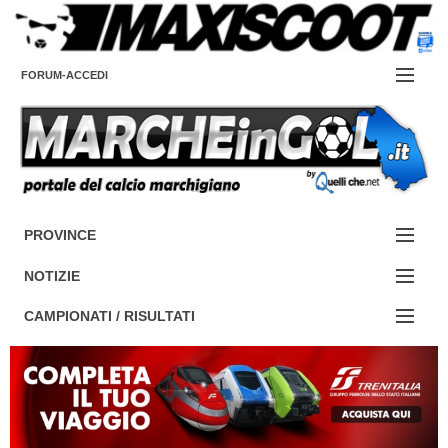
FORUM-ACCEDI
Contattaci
PROVINCE
EDIZIONE:
Cerca
NOTIZIE
ANCONA
NOTIZIE:
CAMPIONATI / RISULTATI
ASCOLI PICENO
SERIE C
Campionati e Risultati:
FERMO
SERIE D
NAZIONALI
MACERATA
ECCELLENZA
REGIONALI