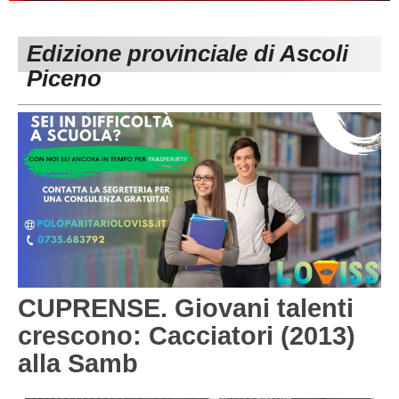
PESARO URBINO
PROMOZIONE
DIRETTA
Edizione provinciale di Ascoli
Carica la tua Rosa
1^ CATEGORIA
Piceno
2^ CATEGORIA
3^ CATEGORIA
GIOVANILI
CUPRENSE. Giovani talenti
crescono: Cacciatori (2013)
alla Samb