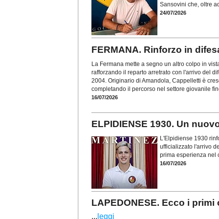
Sansovini che, oltre a
24/07/2026
FERMANA. Rinforzo in difesa
La Fermana mette a segno un altro colpo in vist
rafforzando il reparto arretrato con l'arrivo del d
2004. Originario di Amandola, Cappelletti è cresc
completando il percorso nel settore giovanile fi
16/07/2026
ELPIDIENSE 1930. Un nuovo 
L'Elpidiense 1930 rinf
ufficializzato l'arrivo
prima esperienza nel c
16/07/2026
LAPEDONESE. Ecco i primi c
...
leggi