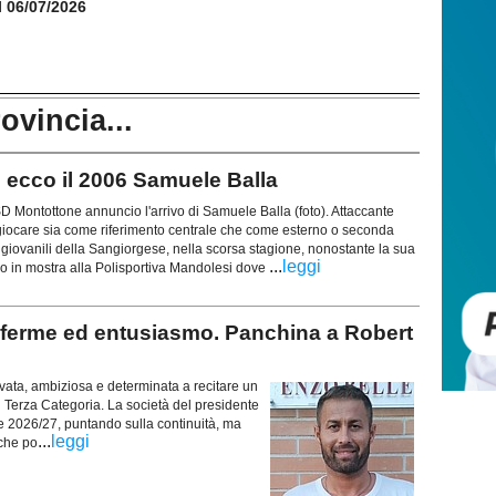
il 06/07/2026
rovincia...
ecco il 2006 Samuele Balla
ntottone annuncio l'arrivo di Samuele Balla (foto). Attaccante
iocare sia come riferimento centrale che come esterno o seconda
 giovanili della Sangiorgese, nella scorsa stagione, nonostante la sua
...
leggi
so in mostra alla Polisportiva Mandolesi dove
ferme ed entusiasmo. Panchina a Robert
ta, ambiziosa e determinata a recitare un
 Terza Categoria. La società del presidente
ne 2026/27, puntando sulla continuità, ma
...
leggi
 che po