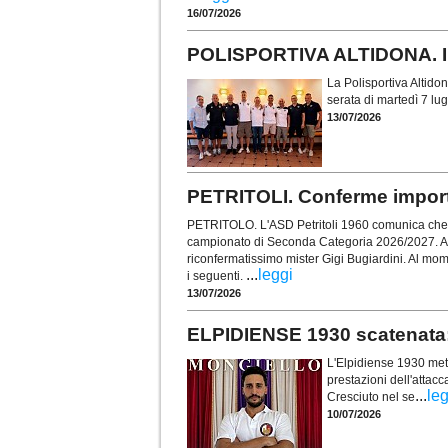
16/07/2026
POLISPORTIVA ALTIDONA. Ins
La Polisportiva Altidon
serata di martedì 7 lug
13/07/2026
PETRITOLI. Conferme importa
PETRITOLO. L'ASD Petritoli 1960 comunica che si
campionato di Seconda Categoria 2026/2027. All
riconfermatissimo mister Gigi Bugiardini. Al mom
...
leggi
i seguenti.
13/07/2026
ELPIDIENSE 1930 scatenata:
L'Elpidiense 1930 met
prestazioni dell'attac
...
leg
Cresciuto nel se
10/07/2026