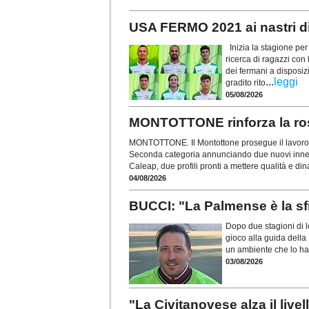
USA FERMO 2021 ai nastri di 
Inizia la stagione per
ricerca di ragazzi con 
dei fermani a disposiz
...
leggi
gradito rito
05/08/2026
MONTOTTONE rinforza la rosa
MONTOTTONE. Il Montottone prosegue il lavoro d
Seconda categoria annunciando due nuovi innesti.
Caleap, due profili pronti a mettere qualità e d
04/08/2026
BUCCI: "La Palmense è la sfi
Dopo due stagioni di l
gioco alla guida della
un ambiente che lo ha
03/08/2026
"La Civitanovese alza il live