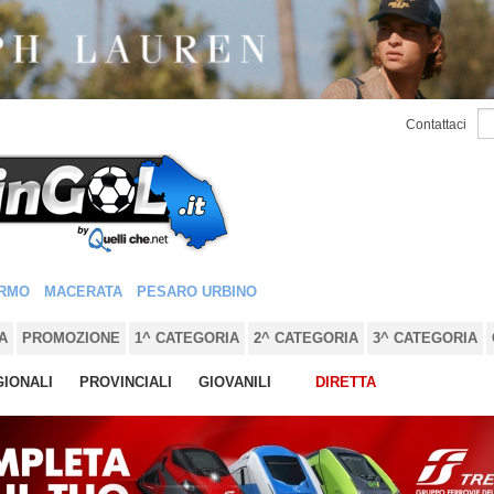
Contattaci
RMO
MACERATA
PESARO URBINO
A
PROMOZIONE
1^ CATEGORIA
2^ CATEGORIA
3^ CATEGORIA
IONALI
PROVINCIALI
GIOVANILI
DIRETTA