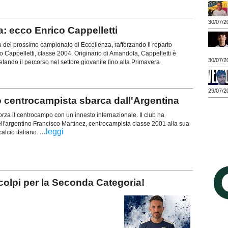
30/07/2
: ecco Enrico Cappelletti
a del prossimo campionato di Eccellenza, rafforzando il reparto
ico Cappelletti, classe 2004. Originario di Amandola, Cappelletti è
30/07/2
letando il percorso nel settore giovanile fino alla Primavera
29/07/2
centrocampista sbarca dall'Argentina
orza il centrocampo con un innesto internazionale. Il club ha
 dell'argentino Francisco Martinez, centrocampista classe 2001 alla sua
...
leggi
alcio italiano.
olpi per la Seconda Categoria!