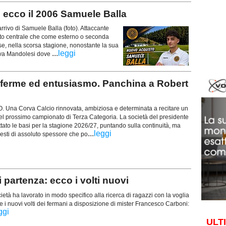
ecco il 2006 Samuele Balla
vo di Samuele Balla (foto). Attaccante
nto centrale che come esterno o seconda
se, nella scorsa stagione, nonostante la sua
...
leggi
tiva Mandolesi dove
ferme ed entusiasmo. Panchina a Robert
Una Corva Calcio rinnovata, ambiziosa e determinata a recitare un
el prossimo campionato di Terza Categoria. La società del presidente
ato le basi per la stagione 2026/27, puntando sulla continuità, ma
...
leggi
esti di assoluto spessore che po
partenza: ecco i volti nuovi
età ha lavorato in modo specifico alla ricerca di ragazzi con la voglia
e i nuovi volti dei fermani a disposizione di mister Francesco Carboni:
ggi
ULT