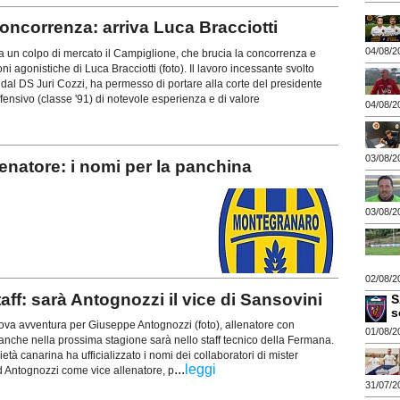
ncorrenza: arriva Luca Bracciotti
04/08/2
n colpo di mercato il Campiglione, che brucia la concorrenza e
ni agonistiche di Luca Bracciotti (foto). Il lavoro incessante svolto
 dal DS Juri Cozzi, ha permesso di portare alla corte del presidente
ffensivo (classe '91) di notevole esperienza e di valore
04/08/2
03/08/2
atore: i nomi per la panchina
03/08/2
02/08/2
aff: sarà Antognozzi il vice di Sansovini
S
s
a avventura per Giuseppe Antognozzi (foto), allenatore con
01/08/2
nche nella prossima stagione sarà nello staff tecnico della Fermana.
ietà canarina ha ufficializzato i nomi dei collaboratori di mister
...
leggi
d Antognozzi come vice allenatore, p
31/07/2