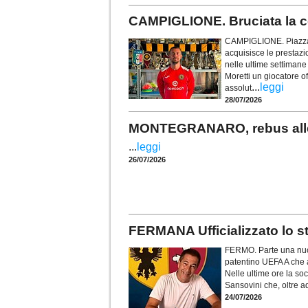
CAMPIGLIONE. Bruciata la co
CAMPIGLIONE. Piazza u
acquisisce le prestazio
nelle ultime settimane
Moretti un giocatore o
...
leggi
assolut
28/07/2026
MONTEGRANARO, rebus allen
...
leggi
26/07/2026
FERMANA Ufficializzato lo st
FERMO. Parte una nuov
patentino UEFA A che a
Nelle ultime ore la soc
Sansovini che, oltre a
24/07/2026