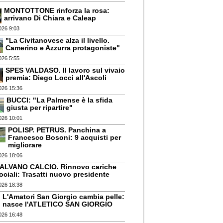
MONTOTTONE rinforza la rosa:
arrivano Di Chiara e Caleap
026 9:03
"La Civitanovese alza il livello.
Camerino e Azzurra protagoniste"
026 5:55
SPES VALDASO. Il lavoro sul vivaio
premia: Diego Locci all'Ascoli
026 15:36
BUCCI: "La Palmense è la sfida
giusta per ripartire"
026 10:01
POLISP. PETRUS. Panchina a
Francesco Bosoni: 9 acquisti per
migliorare
026 18:06
ALVANO CALCIO. Rinnovo cariche
ociali: Trasatti nuovo presidente
026 18:38
L'Amatori San Giorgio cambia pelle:
nasce l'ATLETICO SAN GIORGIO
026 16:48