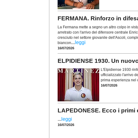
FERMANA. Rinforzo in difesa
La Fermana mette a segno un altro colpo in vist
arretrato con l'arrivo del difensore centrale Enr
cresciuto nel settore giovanile dell'Ascoli, comp
...
leggi
biancon
16/07/2026
ELPIDIENSE 1930. Un nuovo 
L'Elpidiense 1930 rinf
ufficializzato l'arrivo
prima esperienza nel c
16/07/2026
LAPEDONESE. Ecco i primi c
...
leggi
16/07/2026