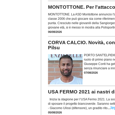
MONTOTTONE. Per l'attacco 
MONTOTTONE. La ASD Montottone annuncio l'arri
classe 2006 che può giocare sia come riferime
punta. Cresciuto nelle giovanili della Sangiorge
giovane età, si è messo in mostra alla Polispor
06/08/2026
CORVA CALCIO. Novità, con
Pilsu
PORTO SANT'ELPIDIO. 
ruolo di primo piano n
Giuseppe Conti ha gett
senza rinunciare a inn
07/08/2026
USA FERMO 2021 ai nastri di 
Inizia la stagione per l’USA Fermo 2021. La soci
di sposare il progetto biancoverde. Saranno sett
...
le
- Giacomo Ulissi (difensore), un gradito rito
05/08/2026