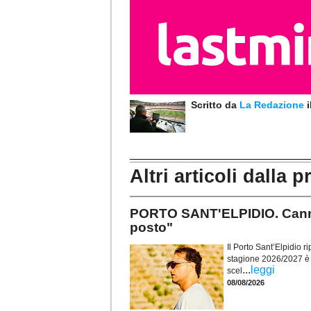
Scritto da
La Redazione
Altri articoli dalla p
PORTO SANT'ELPIDIO. Cannon
posto"
Il Porto Sant’Elpidio ri
stagione 2026/2027 è il
...
leggi
scel
08/08/2026