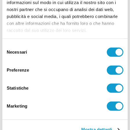
...
leggi
informazioni sul modo in cui utilizza il nostro sito con i
che ha visto seduti allo stesso tavolo la
15/07/2026
nostri partner che si occupano di analisi dei dati web,
pubblicità e social media, i quali potrebbero combinarle
CROCE DI CASALE. Si accende il mercato:
con altre informazioni che ha fornito loro o che hanno
in attacco arriva Papa Ndiour
raccolto dal suo utilizzo dei loro servizi.
COMUNANZA. Piazza il colpo di mercato il Croce
di Casale, società neo promossa in Seconda
categoria. Nelle ultime ore la dirigenza bianco-
Selezione
verde capitanata dal presidente Marco
Necessari
del
Antognozzi ha acquisito le prestazioni sportive di
un attaccante dal notevole potenziale come
consenso
...
leggi
Abdoulaye Papa Ndiour.
15/07/2026
Preferenze
Vai all'edizione provinciale
Statistiche
Marketing
Mostra dettagli