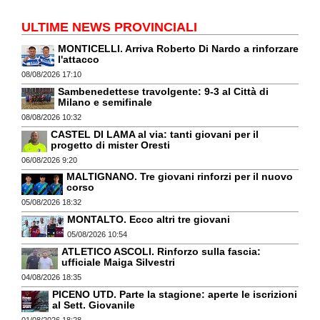
ULTIME NEWS PROVINCIALI
MONTICELLI. Arriva Roberto Di Nardo a rinforzare
l'attacco
08/08/2026 17:10
Sambenedettese travolgente: 9-3 al Città di
Milano e semifinale
08/08/2026 10:32
CASTEL DI LAMA al via: tanti giovani per il
progetto di mister Oresti
06/08/2026 9:20
MALTIGNANO. Tre giovani rinforzi per il nuovo
corso
05/08/2026 18:32
MONTALTO. Ecco altri tre giovani
05/08/2026 10:54
ATLETICO ASCOLI. Rinforzo sulla fascia:
ufficiale Maiga Silvestri
04/08/2026 18:35
PICENO UTD. Parte la stagione: aperte le iscrizioni
al Sett. Giovanile
01/08/2026 18:28