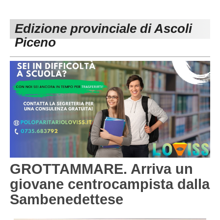
PESARO URBINO
PROMOZIONE
DIRETTA
Edizione provinciale di Ascoli
Carica la tua Rosa
1^ CATEGORIA
Piceno
2^ CATEGORIA
3^ CATEGORIA
GIOVANILI
GROTTAMMARE. Arriva un
giovane centrocampista dalla
Sambenedettese