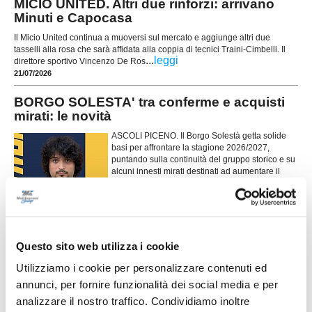
MICIO UNITED. Altri due rinforzi: arrivano
Minuti e Capocasa
Il Micio United continua a muoversi sul mercato e aggiunge altri due
tasselli alla rosa che sarà affidata alla coppia di tecnici Traini-Cimbelli. Il
...
leggi
direttore sportivo Vincenzo De Ros
21/07/2026
BORGO SOLESTA' tra conferme e acquisti
mirati: le novità
ASCOLI PICENO. Il Borgo Solestà getta solide
basi per affrontare la stagione 2026/2027,
puntando sulla continuità del gruppo storico e su
alcuni innesti mirati destinati ad aumentare il
tasso tecnico e competitivo della rosa. La società
gialloblù sta infatti costruendo un
...
leggi
organico
17/07/2026
Questo sito web utilizza i cookie
CASTEL DI LAMA al lavoro: primo summit
tra dirigenza e staff tecnico
Utilizziamo i cookie per personalizzare contenuti ed
Primo incontro operativo in vista della nuova
annunci, per fornire funzionalità dei social media e per
stagione sportiva per il Castel di Lama. Lunedì
analizzare il nostro traffico. Condividiamo inoltre
sera si è svolta una riunione di programmazione