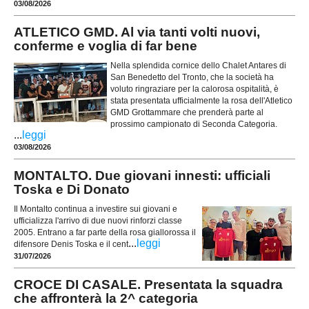
03/08/2026
ATLETICO GMD. Al via tanti volti nuovi,
conferme e voglia di far bene
Nella splendida cornice dello Chalet Antares di
San Benedetto del Tronto, che la società ha
voluto ringraziare per la calorosa ospitalità, è
stata presentata ufficialmente la rosa dell'Atletico
GMD Grottammare che prenderà parte al
prossimo campionato di Seconda Categoria.
...
leggi
03/08/2026
MONTALTO. Due giovani innesti: ufficiali
Toska e Di Donato
Il Montalto continua a investire sui giovani e
ufficializza l'arrivo di due nuovi rinforzi classe
2005. Entrano a far parte della rosa giallorossa il
...
leggi
difensore Denis Toska e il cent
31/07/2026
CROCE DI CASALE. Presentata la squadra
che affronterà la 2^ categoria