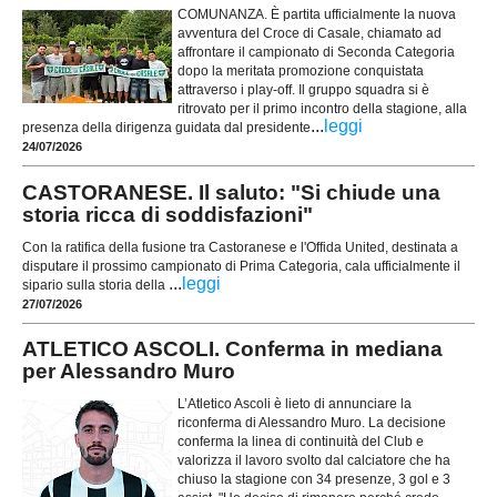
COMUNANZA. È partita ufficialmente la nuova
avventura del Croce di Casale, chiamato ad
affrontare il campionato di Seconda Categoria
dopo la meritata promozione conquistata
attraverso i play-off. Il gruppo squadra si è
ritrovato per il primo incontro della stagione, alla
...
leggi
presenza della dirigenza guidata dal presidente
24/07/2026
CASTORANESE. Il saluto: "Si chiude una
storia ricca di soddisfazioni"
Con la ratifica della fusione tra Castoranese e l'Offida United, destinata a
disputare il prossimo campionato di Prima Categoria, cala ufficialmente il
...
leggi
sipario sulla storia della
27/07/2026
ATLETICO ASCOLI. Conferma in mediana
per Alessandro Muro
L’Atletico Ascoli è lieto di annunciare la
riconferma di Alessandro Muro. La decisione
conferma la linea di continuità del Club e
valorizza il lavoro svolto dal calciatore che ha
chiuso la stagione con 34 presenze, 3 gol e 3