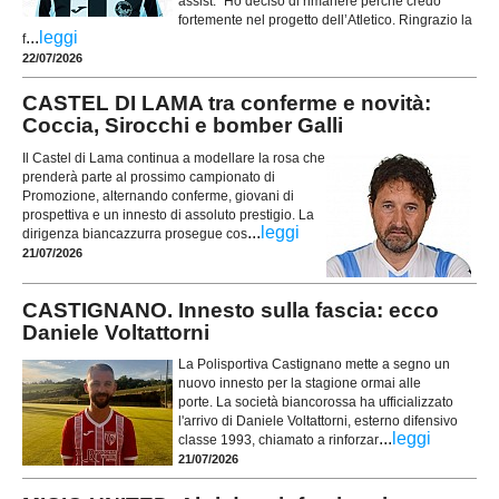
assist. "Ho deciso di rimanere perché credo
fortemente nel progetto dell’Atletico. Ringrazio la
...
leggi
f
22/07/2026
CASTEL DI LAMA tra conferme e novità:
Coccia, Sirocchi e bomber Galli
Il Castel di Lama continua a modellare la rosa che
prenderà parte al prossimo campionato di
Promozione, alternando conferme, giovani di
prospettiva e un innesto di assoluto prestigio. La
...
leggi
dirigenza biancazzurra prosegue cos
21/07/2026
CASTIGNANO. Innesto sulla fascia: ecco
Daniele Voltattorni
La Polisportiva Castignano mette a segno un
nuovo innesto per la stagione ormai alle
porte. La società biancorossa ha ufficializzato
l'arrivo di Daniele Voltattorni, esterno difensivo
...
leggi
classe 1993, chiamato a rinforzar
21/07/2026