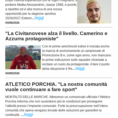
Dopo l'ultima esperienza con la Vigor Folignano, il
portiere Mattia Alessandrini, classe 1998, è pronto
a ripartire ed è alla ricerca di una nuova
opportunità per la stagione sportiva
...
leggi
2026/2027.Estrem
04/08/2026
"La Civitanovese alza il livello. Camerino e
Azzurra protagoniste"
Con le prime amichevoli estive è iniziata anche
la marcia di avvicinamento al campionato di
Promozione B e, come ogni anno, non mancano
le prime indicazioni sulle squadre chiamate a
recitare un ruolo da protagoniste. A fare il punto
...
leggi
della situazione è Re
04/08/2026
ATLETICO PORCHIA. "La nostra comunità
vuole continuare a fare sport"
MONTALTO DELLE MARCHE. Attraverso un comunicato ufficiale l’Atletico
Porchia informa che non sussistono più le condizioni per proseguire
l’attività presso l’impianto comunale. Forte la preoccupazione nell’intera
comunità che spera vengano trovate delle soluzioni per garantire la
...
leggi
continuità.