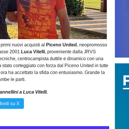
rimi nuovi acquisti al
Piceno United
, neopromosso
classe 2001
Luca Vitelli
, proveniente dalla JRVS
tecniche, centrocampista duttile e dinamico con una
 stato corteggiato con forza dal Piceno United in tutte
 ora ha accettato la sfida con entusiasmo. Grande la
mbe le parti.
nnellini a Luca Vitelli.
ividi su X