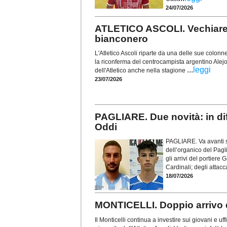
24/07/2026
ATLETICO ASCOLI. Vechiarell
bianconero
L'Atletico Ascoli riparte da una delle sue colonne
la riconferma del centrocampista argentino Alejo
...
leggi
dell'Atletico anche nella stagione
23/07/2026
PAGLIARE. Due novità: in dif
Oddi
PAGLIARE. Va avanti se
dell’organico del Pag
gli arrivi del portiere
Cardinali; degli attacc
18/07/2026
MONTICELLI. Doppio arrivo da
Il Monticelli continua a investire sui giovani e uff