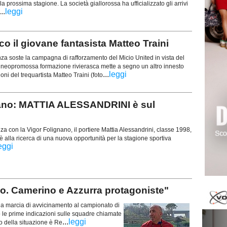
lla prossima stagione. La società giallorossa ha ufficializzato gli arrivi
...
leggi
o il giovane fantasista Matteo Traini
ste la campagna di rafforzamento del Micio United in vista del
neopromossa formazione rivierasca mette a segno un altro innesto
...
leggi
oni del trequartista Matteo Traini (foto
gnano: MATTIA ALESSANDRINI è sul
za con la Vigor Folignano, il portiere Mattia Alessandrini, classe 1998,
 è alla ricerca di una nuova opportunità per la stagione sportiva
eggi
llo. Camerino e Azzurra protagoniste"
 la marcia di avvicinamento al campionato di
e prime indicazioni sulle squadre chiamate
...
leggi
to della situazione è Re