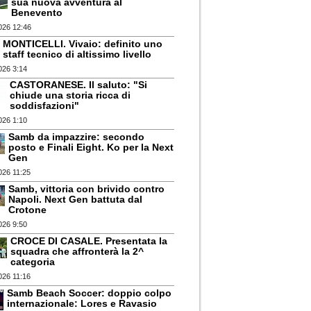
sua nuova avventura al
Benevento
026 12:46
MONTICELLI. Vivaio: definito uno
staff tecnico di altissimo livello
026 3:14
CASTORANESE. Il saluto: "Si
chiude una storia ricca di
soddisfazioni"
026 1:10
Samb da impazzire: secondo
posto e Finali Eight. Ko per la Next
Gen
026 11:25
Samb, vittoria con brivido contro
Napoli. Next Gen battuta dal
Crotone
026 9:50
CROCE DI CASALE. Presentata la
squadra che affronterà la 2^
categoria
026 11:16
Samb Beach Soccer: doppio colpo
internazionale: Lores e Ravasio