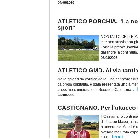
04/08/2026
ATLETICO PORCHIA. "La nost
sport"
MONTALTO DELLE MARCH
che non sussistono più
Forte la preoccupazion
garantire la continuità
03/08/2026
ATLETICO GMD. Al via tanti v
Nella splendida cornice dello Chalet Antares di 
calorosa ospitalità, è stata presentata ufficial
...
prossimo campionato di Seconda Categoria.
03/08/2026
CASTIGNANO. Per l'attacco
Il Castignano continua 
di Jacopo Massi, attac
biancorosso.Massi è un
avendo maturato esper
...
leggi
Cast