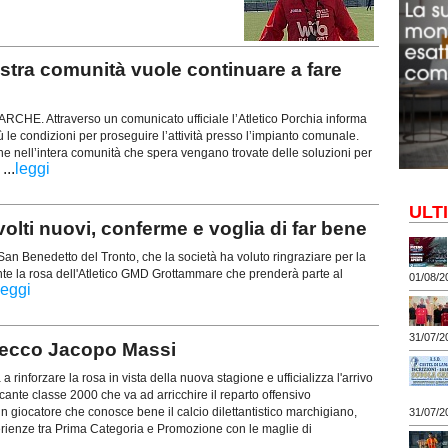
ra comunità vuole continuare a fare
E. Attraverso un comunicato ufficiale l’Atletico Porchia informa
 le condizioni per proseguire l’attività presso l’impianto comunale.
e nell’intera comunità che spera vengano trovate delle soluzioni per
...
leggi
.
ULT
olti nuovi, conferme e voglia di far bene
San Benedetto del Tronto, che la società ha voluto ringraziare per la
mente la rosa dell'Atletico GMD Grottammare che prenderà parte al
01/08/2
leggi
31/07/2
 ecco Jacopo Massi
a rinforzare la rosa in vista della nuova stagione e ufficializza l'arrivo
cante classe 2000 che va ad arricchire il reparto offensivo
 giocatore che conosce bene il calcio dilettantistico marchigiano,
31/07/2
ienze tra Prima Categoria e Promozione con le maglie di