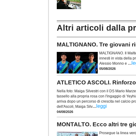
Altri articoli dalla p
MALTIGNANO. Tre giovani rin
MALTIGNANO. Il Maltigna
innesti in vista della
...
le
Alessio Monno e
05/08/2026
ATLETICO ASCOLI. Rinforzo su
Nella foto: Maiga Silvestri con il DS Mario Marze
tassello alla propria rosa con l'ingaggio di Yeyh
arriva dopo un percorso di crescita nel calcio pr
...
leggi
dell'Ascoli, Maiga Silv
04/08/2026
MONTALTO. Ecco altri tre gi
Prosegue la linea verd