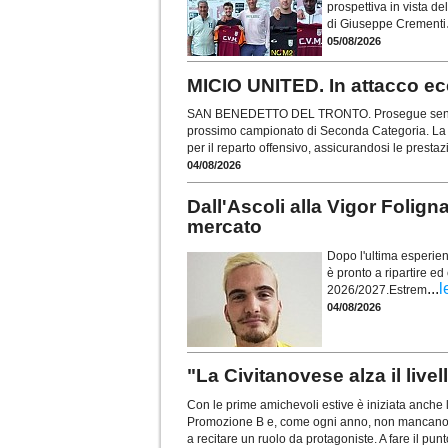
prospettiva in vista de
di Giuseppe Crementi
05/08/2026
MICIO UNITED. In attacco ecc
SAN BENEDETTO DEL TRONTO. Prosegue senza so
prossimo campionato di Seconda Categoria. La 
per il reparto offensivo, assicurandosi le prestazi
04/08/2026
Dall'Ascoli alla Vigor Foli
mercato
Dopo l'ultima esperien
è pronto a ripartire ed
...
l
2026/2027.Estrem
04/08/2026
"La Civitanovese alza il live
Con le prime amichevoli estive è iniziata anche
Promozione B e, come ogni anno, non mancano l
a recitare un ruolo da protagoniste. A fare il pun