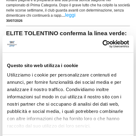
voltare pagina e a prepararsi alla sua prima storica stagione nel
campionato di Prima Categoria. Dopo il grave lutto che ha colpito la società
nelle scorse settimane, il club guarda avanti con determinazione, senza
...
leggi
dimenticare chi continuerà a rapp
30/07/2026
ELITE TOLENTINO conferma la linea verde:
ecco altri quattro giovani
Prosegue la costruzione della rosa dell'Elite
Tolentino in vista del prossimo campionato di
Prima Categoria. La società conferma la linea
verde e presenta altri quattro giocatori che
Questo sito web utilizza i cookie
...
leggi
saranno a disposizione di
29/07/2026
Utilizziamo i cookie per personalizzare contenuti ed
annunci, per fornire funzionalità dei social media e per
UNION PICENA, mercato giovane e
analizzare il nostro traffico. Condividiamo inoltre
ambizioso: le novità
informazioni sul modo in cui utilizza il nostro sito con i
nostri partner che si occupano di analisi dei dati web,
POTENZA PICENA. La Union Picena continua a
costruire con decisione la rosa che affronterà la
pubblicità e social media, i quali potrebbero combinarle
stagione 2026/2027, puntando su un mix di
con altre informazioni che ha fornito loro o che hanno
giovani talenti, giocatori già pronti per la categoria
e figure di esperienza nell'area tecnica. Il club di
raccolto dal suo utilizzo dei loro servizi.
Potenza Picena ha ufficializzato una serie di
innesti che confermano la volontà di dare