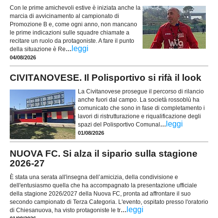
Con le prime amichevoli estive è iniziata anche la
marcia di avvicinamento al campionato di
Promozione B e, come ogni anno, non mancano
le prime indicazioni sulle squadre chiamate a
recitare un ruolo da protagoniste. A fare il punto
...
leggi
della situazione è Re
04/08/2026
CIVITANOVESE. Il Polisportivo si rifà il look
La Civitanovese prosegue il percorso di rilancio
anche fuori dal campo. La società rossoblù ha
comunicato che sono in fase di completamento i
lavori di ristrutturazione e riqualificazione degli
...
leggi
spazi del Polisportivo Comunal
01/08/2026
NUOVA FC. Si alza il sipario sulla stagione
2026-27
È stata una serata all'insegna dell’amicizia, della condivisione e
dell'entusiasmo quella che ha accompagnato la presentazione ufficiale
della stagione 2026/2027 della Nuova FC, pronta ad affrontare il suo
secondo campionato di Terza Categoria. L'evento, ospitato presso l'oratorio
...
leggi
di Chiesanuova, ha visto protagoniste le tr