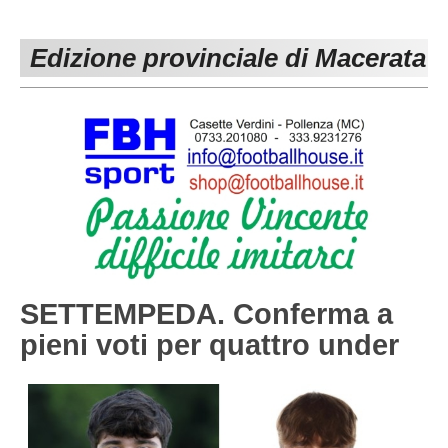
PESARO URBINO
PROMOZIONE
DIRETTA
Edizione provinciale di Macerata
Carica la tua Rosa
1^ CATEGORIA
2^ CATEGORIA
3^ CATEGORIA
GIOVANILI
SETTEMPEDA. Conferma a
pieni voti per quattro under