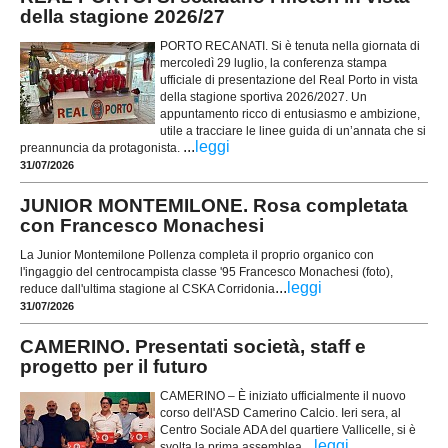
della stagione 2026/27
PORTO RECANATI. Si è tenuta nella giornata di
mercoledì 29 luglio, la conferenza stampa
ufficiale di presentazione del Real Porto in vista
della stagione sportiva 2026/2027. Un
appuntamento ricco di entusiasmo e ambizione,
utile a tracciare le linee guida di un’annata che si
...
leggi
preannuncia da protagonista.
31/07/2026
JUNIOR MONTEMILONE. Rosa completata
con Francesco Monachesi
La Junior Montemilone Pollenza completa il proprio organico con
l'ingaggio del centrocampista classe '95 Francesco Monachesi (foto),
...
leggi
reduce dall'ultima stagione al CSKA Corridonia
31/07/2026
CAMERINO. Presentati società, staff e
progetto per il futuro
CAMERINO – È iniziato ufficialmente il nuovo
corso dell'ASD Camerino Calcio. Ieri sera, al
Centro Sociale ADA del quartiere Vallicelle, si è
...
leggi
svolta la prima assemblea