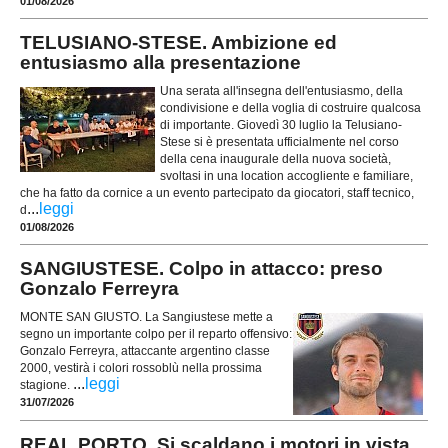
01/08/2026
TELUSIANO-STESE. Ambizione ed
entusiasmo alla presentazione
Una serata all'insegna dell'entusiasmo, della
condivisione e della voglia di costruire qualcosa
di importante. Giovedì 30 luglio la Telusiano-
Stese si è presentata ufficialmente nel corso
della cena inaugurale della nuova società,
svoltasi in una location accogliente e familiare,
che ha fatto da cornice a un evento partecipato da giocatori, staff tecnico,
...
leggi
d
01/08/2026
SANGIUSTESE. Colpo in attacco: preso
Gonzalo Ferreyra
MONTE SAN GIUSTO. La Sangiustese mette a
segno un importante colpo per il reparto offensivo:
Gonzalo Ferreyra, attaccante argentino classe
2000, vestirà i colori rossoblù nella prossima
...
leggi
stagione.
31/07/2026
REAL PORTO. Si scaldano i motori in vista